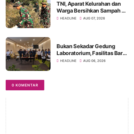
TNI, Aparat Kelurahan dan
Warga Bersihkan Sampah di
Bantaran Sungai Sa'dan
HEADLINE
AUG 07, 2026
Bukan Sekadar Gedung
Laboratorium, Fasilitas Baru
di Jakabaring Akan Perkuat
HEADLINE
AUG 06, 2026
Layanan Kesehatan Lima
Provinsi
0 KOMENTAR