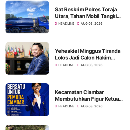
Sat Reskrim Polres Toraja
Utara, Tahan Mobil Tangki
PT Harmony Solusi Energy
HEADLINE
AUG 08, 2026
Pengangkut BBM Ilegal
Yeheskiel Minggus Tiranda
Lolos Jadi Calon Hakim
Agung RI Tahun 2026
HEADLINE
AUG 08, 2026
Kecamatan Ciambar
Membutuhkan Figur Ketua
KNPI yang Mampu
HEADLINE
AUG 08, 2026
Menyatukan dan
Menggerakkan Pemuda