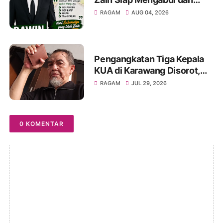
Perjuangkan Aspirasi Warga
RAGAM
AUG 04, 2026
pada Pemilihan BPD Desa
Sukamulya 2026-2034
Pengangkatan Tiga Kepala
KUA di Karawang Disorot,
KMG Singgung Dugaan Jual
RAGAM
JUL 29, 2026
Beli Jabatan dan Desak
Transparansi
0 KOMENTAR