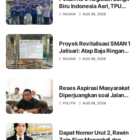
Biru Indonesia Asri, TPU
Leuweung Djati Jadi Lokasi
RAGAM
AUG 08, 2026
Kerja Bakti.
Proyek Revitalisasi SMAN 1
Jatisari: Atap Baja Ringan
Campur Paku & Dynabold,
RAGAM
AUG 06, 2026
Anggaran Berbeda-Beda,
Indikasi Penyimpangan
Menguat
Reses Aspirasi Masyarakat
Diperjuangkan soal Jalan
Pangala-Baruppu Rusak
POLITIK
AUG 06, 2026
Parah
Dapat Nomor Urut 2, Rawin
Zain Siap Mengabdi dan