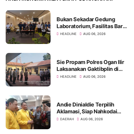
Bukan Sekadar Gedung
Laboratorium, Fasilitas Baru
di Jakabaring Akan Perkuat
HEADLINE
AUG 06, 2026
Layanan Kesehatan Lima
Provinsi
Sie Propam Polres Ogan Ilir
Laksanakan Gaktibplin di
Polsek Indralaya, Tingkatkan
HEADLINE
AUG 06, 2026
Kedisiplinan Personel Polri
Andie Dinialdie Terpilih
Aklamasi, Siap Nahkodai
Golkar Sumsel dengan
DAERAH
AUG 06, 2026
Semangat Konsolidasi dan
Regenerasi