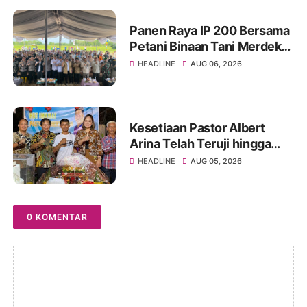
Panen Raya IP 200 Bersama
Petani Binaan Tani Merdeka
Indonesia Ogan Ilir
HEADLINE
AUG 06, 2026
Kesetiaan Pastor Albert
Arina Telah Teruji hingga
Pesta Perak Imamat ke 28
HEADLINE
AUG 05, 2026
0 KOMENTAR