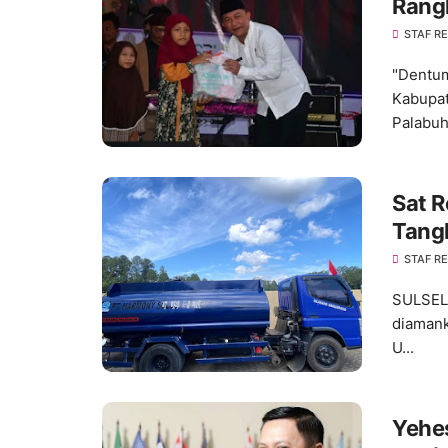
Rangk
Suka
STAF R
"Dentum
Kabupat
Palabuh
Sat R
Tang
Peng
STAF R
SULSEL,
diamank
U...
Yehes