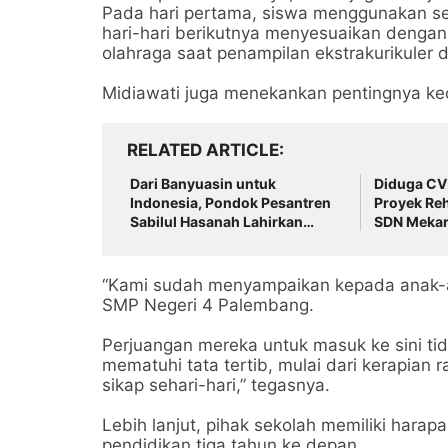
Pada hari pertama, siswa menggunakan s
hari-hari berikutnya menyesuaikan denga
olahraga saat penampilan ekstrakurikuler d
Midiawati juga menekankan pentingnya ked
RELATED ARTICLE
Dari Banyuasin untuk
Diduga CV
Indonesia, Pondok Pesantren
Proyek Reh
Sabilul Hasanah Lahirkan
SDN Mekarj
Generasi lslami, Cerdas dan
Berdaya Saing
“Kami sudah menyampaikan kepada anak-a
SMP Negeri 4 Palembang.
Perjuangan mereka untuk masuk ke sini ti
mematuhi tata tertib, mulai dari kerapia
sikap sehari-hari,” tegasnya.
Lebih lanjut, pihak sekolah memiliki har
pendidikan tiga tahun ke depan.