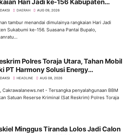
aian Hari Jadi ke-156 Kabupaten
bumi Dimulai
EDAKSI
DAERAH
AUG 09, 2026
an tambur menandai dimulainya rangkaian Hari Jadi
en Sukabumi ke-156. Suasana Pantai Bupalo,
anratu...
eskrim Polres Toraja Utara, Tahan Mobil
ki PT Harmony Solusi Energy
angkut BBM Ilegal
EDAKSI
HEADLINE
AUG 08, 2026
 Cakrawalanews.net - Tersangka penyalahgunaan BBM
an Satuan Reserse Kriminal (Sat Reskrim) Polres Toraja
kiel Minggus Tiranda Lolos Jadi Calon