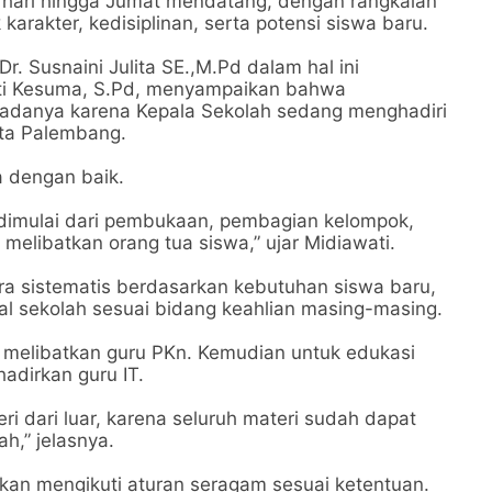
a hari hingga Jumat mendatang, dengan rangkaian
rakter, kedisiplinan, serta potensi siswa baru.
. Susnaini Julita SE.,M.Pd dalam hal ini
ati Kesuma, S.Pd, menyampaikan bahwa
adanya karena Kepala Sekolah sedang menghadiri
ota Palembang.
ka dengan baik.
 dimulai dari pembukaan, pembagian kelompok,
melibatkan orang tua siswa,” ujar Midiawati.
ra sistematis berdasarkan kebutuhan siswa baru,
al sekolah sesuai bidang keahlian masing-masing.
melibatkan guru PKn. Kemudian untuk edukasi
adirkan guru IT.
i dari luar, karena seluruh materi sudah dapat
h,” jelasnya.
kan mengikuti aturan seragam sesuai ketentuan.