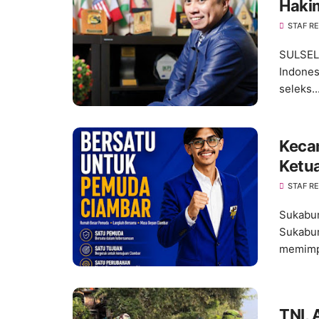
Haki
STAF R
SULSEL,
Indones
seleks..
Keca
Ketu
Meng
STAF R
Sukabum
Sukabum
memimpi
TNI, 