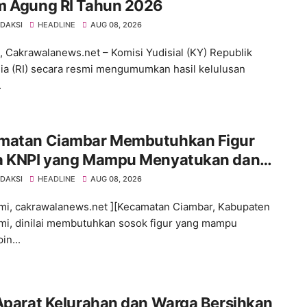
m Agung RI Tahun 2026
EDAKSI
HEADLINE
AUG 08, 2026
 Cakrawalanews.net – Komisi Yudisial (KY) Republik
ia (RI) secara resmi mengumumkan hasil kelulusan
.
matan Ciambar Membutuhkan Figur
a KNPI yang Mampu Menyatukan dan
gerakkan Pemuda
EDAKSI
HEADLINE
AUG 08, 2026
i, cakrawalanews.net ][Kecamatan Ciambar, Kabupaten
i, dinilai membutuhkan sosok figur yang mampu
n...
Aparat Kelurahan dan Warga Bersihkan