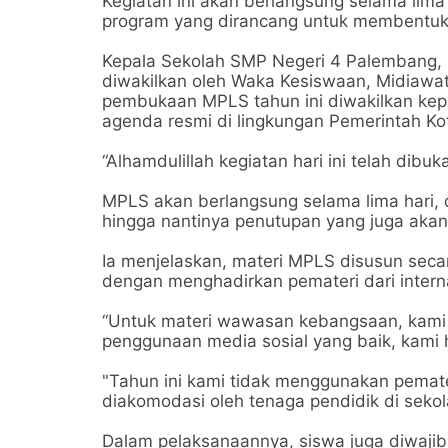
Kegiatan ini akan berlangsung selama lim
program yang dirancang untuk membentuk ka
Kepala Sekolah SMP Negeri 4 Palembang, Dr
diwakilkan oleh Waka Kesiswaan, Midiaw
pembukaan MPLS tahun ini diwakilkan kep
agenda resmi di lingkungan Pemerintah K
“Alhamdulillah kegiatan hari ini telah dibu
MPLS akan berlangsung selama lima hari,
hingga nantinya penutupan yang juga akan 
Ia menjelaskan, materi MPLS disusun seca
dengan menghadirkan pemateri dari intern
“Untuk materi wawasan kebangsaan, kami 
penggunaan media sosial yang baik, kami h
"Tahun ini kami tidak menggunakan pemater
diakomodasi oleh tenaga pendidik di sekola
Dalam pelaksanaannya, siswa juga diwajib