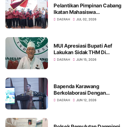
Pelantikan Pimpinan Cabang
Ikatan Mahasiswa
Muhammadiyah Kota
DAERAH
JUL 02, 2026
Palembang tahun 2026
MUI Apresiasi Bupati Aef
Lakukan Sidak THM Di
Karawang.
DAERAH
JUN 15, 2026
Bapenda Karawang
Berkolaborasi Dengan
Fakultas Hukum Unsika
DAERAH
JUN 12, 2026
Gelar Sosialisasi Opsen PKB
dan BBNKB
Polsek Pemulutan Dampingi