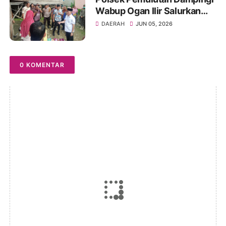
Wabup Ogan Ilir Salurkan
Bansos ke Warga Sakit
DAERAH
JUN 05, 2026
0 KOMENTAR