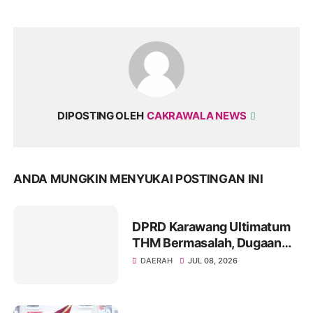
DIPOSTING OLEH
CAKRAWALA NEWS
ANDA MUNGKIN MENYUKAI POSTINGAN INI
DPRD Karawang Ultimatum
THM Bermasalah, Dugaan
Izin Palsu hingga Minol Ilegal
DAERAH
JUL 08, 2026
Jadi Sorotan