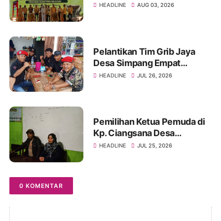
Golongan Karya Provinsi
HEADLINE
AUG 03, 2026
Sumatera Selatan Tahun
2026
Pelantikan Tim Grib Jaya
Desa Simpang Empat
Asahan Berlangsung
HEADLINE
JUL 26, 2026
Khidmat dan Penuh
Semangat
Pemilihan Ketua Pemuda di
Kp. Ciangsana Desa
Sukamulya Kecamatan
HEADLINE
JUL 25, 2026
Cikembar, Kabupaten
Sukabumi Berjalan Lancar
0 KOMENTAR