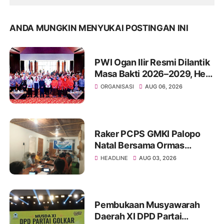
ANDA MUNGKIN MENYUKAI POSTINGAN INI
PWI Ogan Ilir Resmi Dilantik
Masa Bakti 2026–2029, Heri
Kusnadi Pimpin Organisasi
ORGANISASI
AUG 06, 2026
dengan Fokus pada
Profesionalisme dan Anti-
Hoaks
Raker PCPS GMKI Palopo
Natal Bersama Ormas
Kristen
HEADLINE
AUG 03, 2026
Pembukaan Musyawarah
Daerah XI DPD Partai