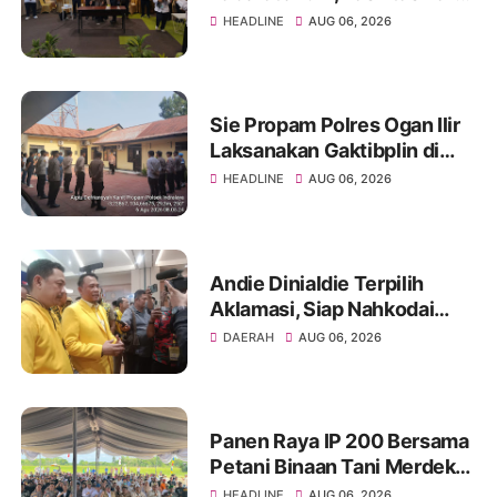
di Jakabaring Akan Perkuat
HEADLINE
AUG 06, 2026
Layanan Kesehatan Lima
Provinsi
Sie Propam Polres Ogan Ilir
Laksanakan Gaktibplin di
Polsek Indralaya, Tingkatkan
HEADLINE
AUG 06, 2026
Kedisiplinan Personel Polri
Andie Dinialdie Terpilih
Aklamasi, Siap Nahkodai
Golkar Sumsel dengan
DAERAH
AUG 06, 2026
Semangat Konsolidasi dan
Regenerasi
Panen Raya IP 200 Bersama
Petani Binaan Tani Merdeka
Indonesia Ogan Ilir
HEADLINE
AUG 06, 2026