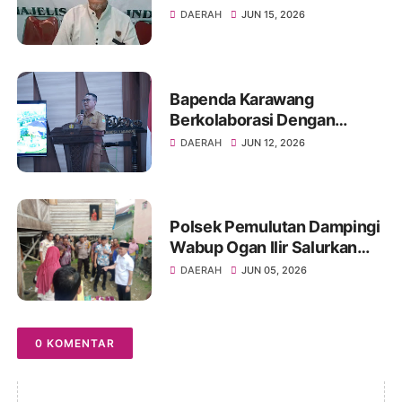
Karawang.
DAERAH
JUN 15, 2026
Bapenda Karawang
Berkolaborasi Dengan
Fakultas Hukum Unsika
DAERAH
JUN 12, 2026
Gelar Sosialisasi Opsen PKB
dan BBNKB
Polsek Pemulutan Dampingi
Wabup Ogan Ilir Salurkan
Bansos ke Warga Sakit
DAERAH
JUN 05, 2026
0 KOMENTAR