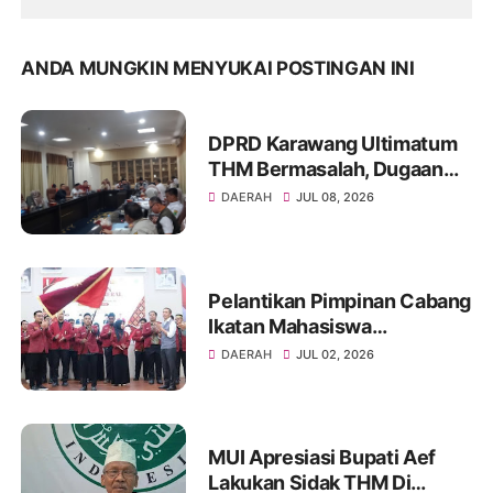
ANDA MUNGKIN MENYUKAI POSTINGAN INI
DPRD Karawang Ultimatum
THM Bermasalah, Dugaan
Izin Palsu hingga Minol Ilegal
DAERAH
JUL 08, 2026
Jadi Sorotan
Pelantikan Pimpinan Cabang
Ikatan Mahasiswa
Muhammadiyah Kota
DAERAH
JUL 02, 2026
Palembang tahun 2026
MUI Apresiasi Bupati Aef
Lakukan Sidak THM Di