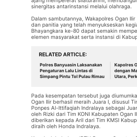
ajang mempererat silaturahmi, membangu
sinergitas antarinstansi melalui olahraga.
Dalam sambutannya, Wakapolres Ogan Ilir
dan panitia yang telah menyukseskan kegi
Bhayangkara ke-80 dapat semakin memperk
elemen masyarakat serta instansi di Kabupa
RELATED ARTICLE
Polres Banyuasin Laksanakan
Kapolres O
Pengaturan Lalu Lintas di
dengan Ma
Simpang Pintu Tol Pulau Rimau
Utara, Per
Kamtibmas
Karhutla
Pada kesempatan tersebut juga diumumk
Ogan Ilir berhasil meraih Juara I, disusul 
Ponpes Al-Ittifaqiah Indralaya sebagai Juar
oleh Rizki dari Tim KONI Kabupaten Ogan I
diberikan kepada Aril dari Tim KMSI Kabup
diraih oleh Honda Indralaya.