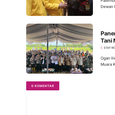
Palemba
Dewan P
Pane
Tani 
STAF R
Ogan Il
Muara K
0 KOMENTAR