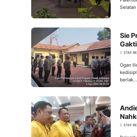
Selatan
Sie P
Gakti
Kedis
STAF R
Ogan Il
kedisip
berlak...
Andie
Nahk
Konso
STAF R