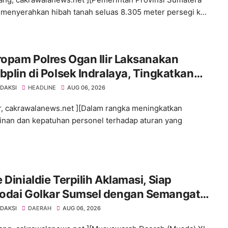
 menyerahkan hibah tanah seluas 8.305 meter persegi k...
ropam Polres Ogan Ilir Laksanakan
bplin di Polsek Indralaya, Tingkatkan
iplinan Personel Polri
EDAKSI
HEADLINE
AUG 06, 2026
ir, cakrawalanews.net ][Dalam rangka meningkatkan
linan dan kepatuhan personel terhadap aturan yang
 Dinialdie Terpilih Aklamasi, Siap
odai Golkar Sumsel dengan Semangat
lidasi dan Regenerasi
EDAKSI
DAERAH
AUG 06, 2026