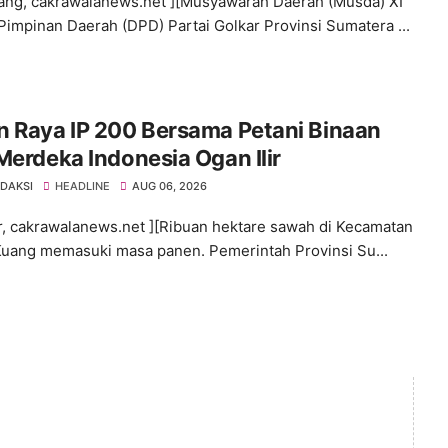
ng, cakrawalanews.net ][Musyawarah Daerah (Musda) XI
impinan Daerah (DPD) Partai Golkar Provinsi Sumatera ...
n Raya IP 200 Bersama Petani Binaan
Merdeka Indonesia Ogan Ilir
EDAKSI
HEADLINE
AUG 06, 2026
ir, cakrawalanews.net ][Ribuan hektare sawah di Kecamatan
uang memasuki masa panen. Pemerintah Provinsi Su...