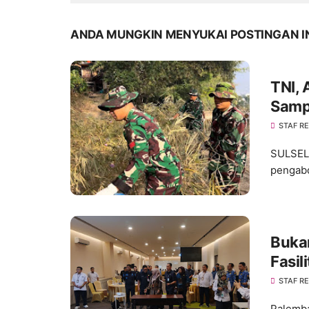
ANDA MUNGKIN MENYUKAI POSTINGAN I
TNI, 
Samp
STAF R
SULSEL,
pengabd
Buka
Fasil
Layan
STAF R
Palemba