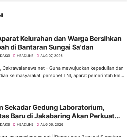
NI
Aparat Kelurahan dan Warga Bersihkan
ah di Bantaran Sungai Sa'dan
EDAKSI
HEADLINE
AUG 07, 2026
 Cakrawalanews.net - Guna mewujudkan kepedulian dan
ian ke masyarakat, personel TNI, aparat pemerintah kel...
n Sekadar Gedung Laboratorium,
itas Baru di Jakabaring Akan Perkuat
an Kesehatan Lima Provinsi
EDAKSI
HEADLINE
AUG 06, 2026
ng, cakrawalanews.net ][Pemerintah Provinsi Sumatera