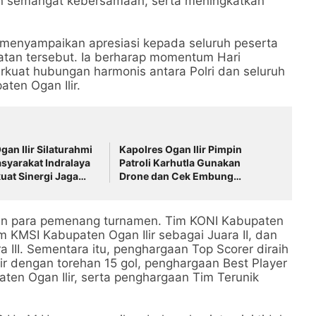
n semangat kebersamaan, serta meningkatkan
 menyampaikan apresiasi kepada seluruh peserta
atan tersebut. Ia berharap momentum Hari
uat hubungan harmonis antara Polri dan seluruh
ten Ogan Ilir.
gan Ilir Silaturahmi
Kapolres Ogan Ilir Pimpin
syarakat Indralaya
Patroli Karhutla Gunakan
kuat Sinergi Jaga
Drone dan Cek Embung
 dan Fokus Cegah
Persediaan Air, Perkuat
Kesiapsiagaan Hadapi Musim
Kemarau
an para pemenang turnamen. Tim KONI Kabupaten
Tim KMSI Kabupaten Ogan Ilir sebagai Juara II, dan
a III. Sementara itu, penghargaan Top Scorer diraih
lir dengan torehan 15 gol, penghargaan Best Player
aten Ogan Ilir, serta penghargaan Tim Terunik