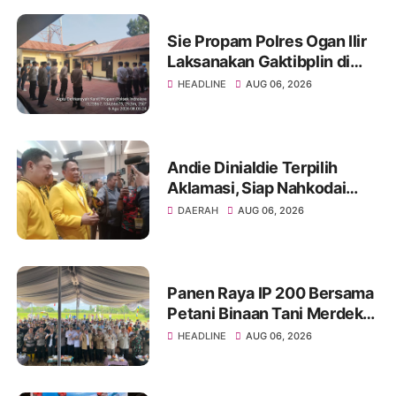
Sie Propam Polres Ogan Ilir
Laksanakan Gaktibplin di
Polsek Indralaya, Tingkatkan
HEADLINE
AUG 06, 2026
Kedisiplinan Personel Polri
Andie Dinialdie Terpilih
Aklamasi, Siap Nahkodai
Golkar Sumsel dengan
DAERAH
AUG 06, 2026
Semangat Konsolidasi dan
Regenerasi
Panen Raya IP 200 Bersama
Petani Binaan Tani Merdeka
Indonesia Ogan Ilir
HEADLINE
AUG 06, 2026