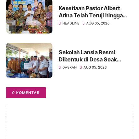
Kesetiaan Pastor Albert
Arina Telah Teruji hingga
Pesta Perak Imamat ke 28
HEADLINE
AUG 05, 2026
Sekolah Lansia Resmi
Dibentuk di Desa Soak
Batok, Diharapkan
DAERAH
AUG 05, 2026
Tingkatkan Kesejahteraan
dan Kemandirian Lansia
0 KOMENTAR