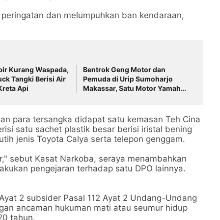
eri peringatan dan melumpuhkan ban kendaraan,
pir Kurang Waspada,
Bentrok Geng Motor dan
ck Tangki Berisi Air
Pemuda di Urip Sumoharjo
Kreta Api
Makassar, Satu Motor Yamaha
NMax Neo Dibakar Massa
gan para tersangka didapat satu kemasan Teh Cina
i satu sachet plastik besar berisi iristal bening
utih jenis Toyota Calya serta telepon genggam.
opir," sebut Kasat Narkoba, seraya menambahkan
lakukan pengejaran terhadap satu DPO lainnya.
4 Ayat 2 subsider Pasal 112 Ayat 2 Undang-Undang
engan ancaman hukuman mati atau seumur hidup
20 tahun.