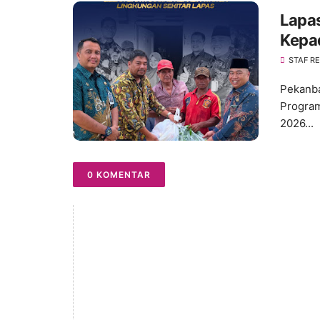
Lapas
Kepa
STAF R
Pekanba
Program
2026...
0 KOMENTAR