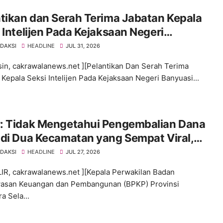
tikan dan Serah Terima Jabatan Kepala
 Intelijen Pada Kejaksaan Negeri
uasin
EDAKSI
HEADLINE
JUL 31, 2026
in, cakrawalanews.net ][Pelantikan Dan Serah Terima
 Kepala Seksi Intelijen Pada Kejaksaan Negeri Banyuasi...
: Tidak Mengetahui Pengembalian Dana
di Dua Kecamatan yang Sempat Viral,
s Periode 2025–2026
EDAKSI
HEADLINE
JUL 27, 2026
IR, cakrawalanews.net ][Kepala Perwakilan Badan
asan Keuangan dan Pembangunan (BPKP) Provinsi
a Sela...