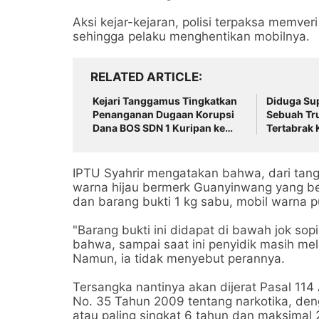
Aksi kejar-kejaran, polisi terpaksa memv
sehingga pelaku menghentikan mobilnya.
RELATED ARTICLE
Kejari Tanggamus Tingkatkan
Diduga Su
Penanganan Dugaan Korupsi
Sebuah Tru
Dana BOS SDN 1 Kuripan ke
Tertabrak 
Tahap Penindakan
IPTU Syahrir mengatakan bahwa, dari tan
warna hijau bermerk Guanyinwang yang beris
dan barang bukti 1 kg sabu, mobil warna p
"Barang bukti ini didapat di bawah jok s
bahwa, sampai saat ini penyidik masih me
Namun, ia tidak menyebut perannya.
Tersangka nantinya akan dijerat Pasal 11
No. 35 Tahun 2009 tentang narkotika, d
atau paling singkat 6 tahun dan maksimal 