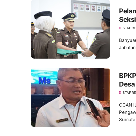
Pelan
Seksi
Bany
STAF R
Banyuas
Jabatan
BPKP
Desa 
Foku
STAF R
OGAN IL
Pengaw
Sumater