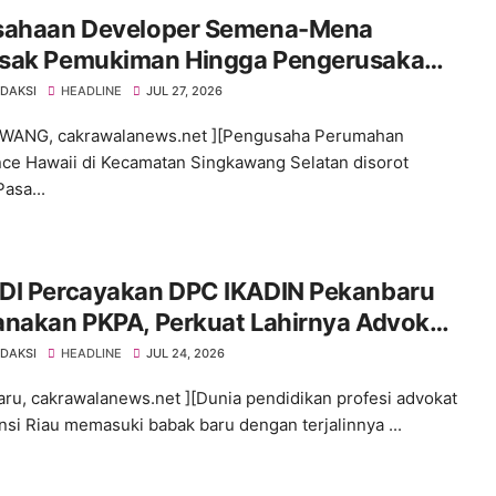
sahaan Developer Semena-Mena
sak Pemukiman Hingga Pengerusakan
man Warga Tanpa Ijin Pengusaha
EDAKSI
HEADLINE
JUL 27, 2026
ebut Bungkam
WANG, cakrawalanews.net ][Pengusaha Perumahan
ce Hawaii di Kecamatan Singkawang Selatan disorot
asa...
ADI Percayakan DPC IKADIN Pekanbaru
anakan PKPA, Perkuat Lahirnya Advokat
tegritas
EDAKSI
HEADLINE
JUL 24, 2026
ru, cakrawalanews.net ][Dunia pendidikan profesi advokat
insi Riau memasuki babak baru dengan terjalinnya ...