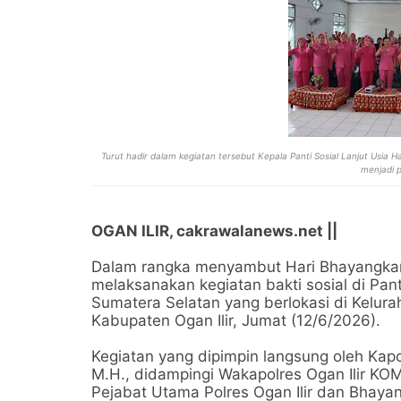
Turut hadir dalam kegiatan tersebut Kepala Panti Sosial Lanjut Usia H
menjadi 
OGAN ILIR, cakrawalanews.net ||
Dalam rangka menyambut Hari Bhayangkara
melaksanakan kegiatan bakti sosial di Pant
Sumatera Selatan yang berlokasi di Kelur
Kabupaten Ogan Ilir, Jumat (12/6/2026).
Kegiatan yang dipimpin langsung oleh Kapo
M.H., didampingi Wakapolres Ogan Ilir KOM
Pejabat Utama Polres Ogan Ilir dan Bhaya