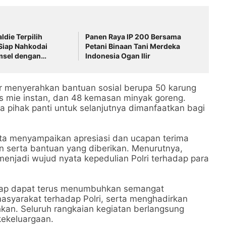
ldie Terpilih
Panen Raya IP 200 Bersama
Siap Nahkodai
Petani Binaan Tani Merdeka
msel dengan
Indonesia Ogan Ilir
Konsolidasi dan
i
ir menyerahkan bantuan sosial berupa 50 karung
dus mie instan, dan 48 kemasan minyak goreng.
a pihak panti untuk selanjutnya dimanfaatkan bagi
Kita menyampaikan apresiasi dan ucapan terima
an serta bantuan yang diberikan. Menurutnya,
enjadi wujud nyata kepedulian Polri terhadap para
rharap dapat terus menumbuhkan semangat
yarakat terhadap Polri, serta menghadirkan
an. Seluruh rangkaian kegiatan berlangsung
kekeluargaan.