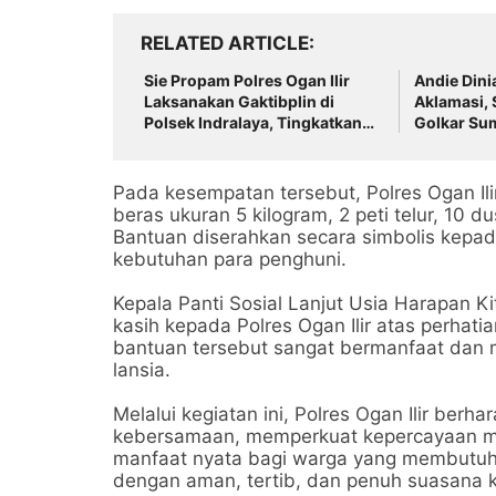
RELATED ARTICLE
Sie Propam Polres Ogan Ilir
Andie Dinia
Laksanakan Gaktibplin di
Aklamasi, 
Polsek Indralaya, Tingkatkan
Golkar Su
Kedisiplinan Personel Polri
Semangat 
Regeneras
Pada kesempatan tersebut, Polres Ogan Il
beras ukuran 5 kilogram, 2 peti telur, 10 
Bantuan diserahkan secara simbolis kepad
kebutuhan para penghuni.
Kepala Panti Sosial Lanjut Usia Harapan 
kasih kepada Polres Ogan Ilir atas perhati
bantuan tersebut sangat bermanfaat dan m
lansia.
Melalui kegiatan ini, Polres Ogan Ilir be
kebersamaan, memperkuat kepercayaan mas
manfaat nyata bagi warga yang membutuhk
dengan aman, tertib, dan penuh suasana 