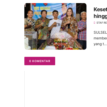
Keset
hingg
STAF R
SULSEL,
memberi
yang t...
0 KOMENTAR