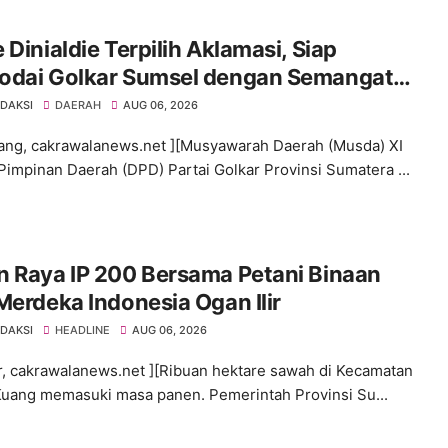
 Dinialdie Terpilih Aklamasi, Siap
odai Golkar Sumsel dengan Semangat
lidasi dan Regenerasi
EDAKSI
DAERAH
AUG 06, 2026
ng, cakrawalanews.net ][Musyawarah Daerah (Musda) XI
impinan Daerah (DPD) Partai Golkar Provinsi Sumatera ...
n Raya IP 200 Bersama Petani Binaan
Merdeka Indonesia Ogan Ilir
EDAKSI
HEADLINE
AUG 06, 2026
ir, cakrawalanews.net ][Ribuan hektare sawah di Kecamatan
uang memasuki masa panen. Pemerintah Provinsi Su...