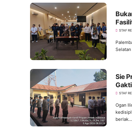
Buka
Fasil
Layan
STAF R
Palemba
Selatan
Sie P
Gakti
Kedis
STAF R
Ogan Il
kedisip
berlak...