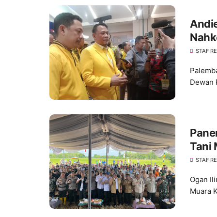
Andie
Nahk
Konso
STAF R
Palemba
Dewan P
Pane
Tani 
STAF R
Ogan Il
Muara K