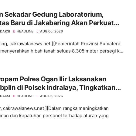
n Sekadar Gedung Laboratorium,
itas Baru di Jakabaring Akan Perkuat
an Kesehatan Lima Provinsi
EDAKSI
HEADLINE
AUG 06, 2026
ng, cakrawalanews.net ][Pemerintah Provinsi Sumatera
 menyerahkan hibah tanah seluas 8.305 meter persegi k...
ropam Polres Ogan Ilir Laksanakan
bplin di Polsek Indralaya, Tingkatkan
iplinan Personel Polri
EDAKSI
HEADLINE
AUG 06, 2026
ir, cakrawalanews.net ][Dalam rangka meningkatkan
linan dan kepatuhan personel terhadap aturan yang