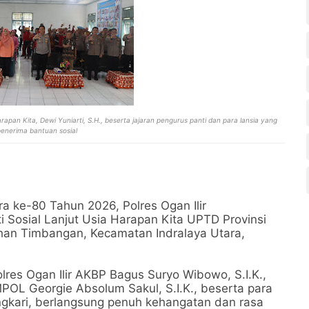
arapan Kita, Dewi Yuniarti, S.H., beserta jajaran pengurus panti dan para lansia yang
penerima bantuan sosial
 ke-80 Tahun 2026, Polres Ogan Ilir
i Sosial Lanjut Usia Harapan Kita UPTD Provinsi
ahan Timbangan, Kecamatan Indralaya Utara,
lres Ogan Ilir AKBP Bagus Suryo Wibowo, S.I.K.,
POL Georgie Absolum Sakul, S.I.K., beserta para
ngkari, berlangsung penuh kehangatan dan rasa