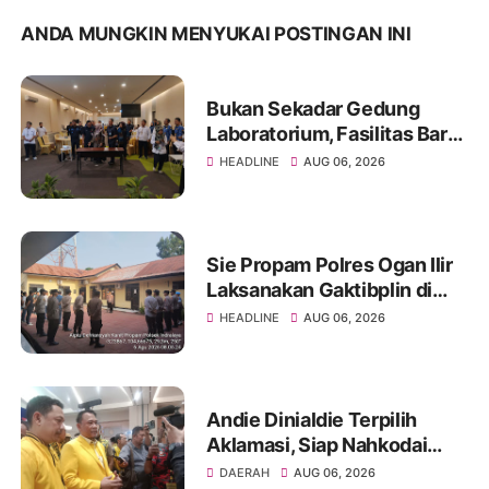
ANDA MUNGKIN MENYUKAI POSTINGAN INI
Bukan Sekadar Gedung
Laboratorium, Fasilitas Baru
di Jakabaring Akan Perkuat
HEADLINE
AUG 06, 2026
Layanan Kesehatan Lima
Provinsi
Sie Propam Polres Ogan Ilir
Laksanakan Gaktibplin di
Polsek Indralaya, Tingkatkan
HEADLINE
AUG 06, 2026
Kedisiplinan Personel Polri
Andie Dinialdie Terpilih
Aklamasi, Siap Nahkodai
Golkar Sumsel dengan
DAERAH
AUG 06, 2026