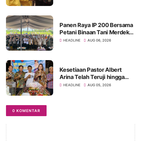
Semangat Konsolidasi dan
Regenerasi
Panen Raya IP 200 Bersama
Petani Binaan Tani Merdeka
Indonesia Ogan Ilir
HEADLINE
AUG 06, 2026
Kesetiaan Pastor Albert
Arina Telah Teruji hingga
Pesta Perak Imamat ke 28
HEADLINE
AUG 05, 2026
0 KOMENTAR