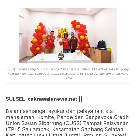
Gusty : acara
ulang tahun ini, menjadi bukti nyata bahwa, kita adalah satu tim yang
kuat dan kompak. Semoga kita bisa terus bekerja bersama dengan semangat yang
sama
SULSEL, cakrawalanews.net ||
Dalam semangat syukur dan pelayanan, staf
manajemen, Komite, Pande dan Sangayoka Credit
Union Sauan Sibarrung (CUSS) Tempat Pelayanan
(TP) 5 Saluampak, Kecamatan Sabbang Selatan,
Kabupaten Luwu Utara (Lutra), Provinsi Sulawesi