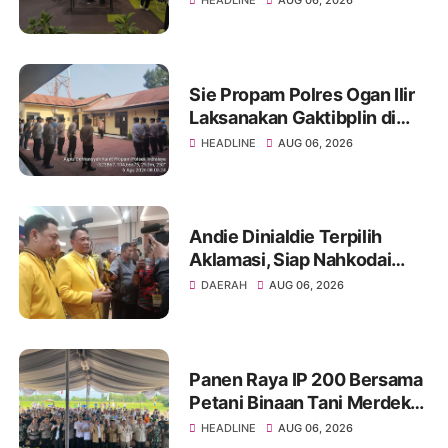
HEADLINE
AUG 06, 2026
Layanan Kesehatan Lima
Provinsi
Sie Propam Polres Ogan Ilir
Laksanakan Gaktibplin di
Polsek Indralaya, Tingkatkan
HEADLINE
AUG 06, 2026
Kedisiplinan Personel Polri
Andie Dinialdie Terpilih
Aklamasi, Siap Nahkodai
Golkar Sumsel dengan
DAERAH
AUG 06, 2026
Semangat Konsolidasi dan
Regenerasi
Panen Raya IP 200 Bersama
Petani Binaan Tani Merdeka
Indonesia Ogan Ilir
HEADLINE
AUG 06, 2026