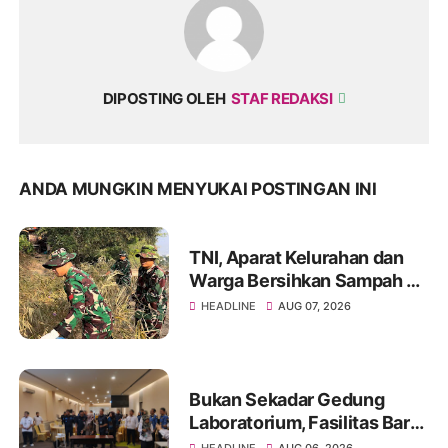
DIPOSTING OLEH
STAF REDAKSI
ANDA MUNGKIN MENYUKAI POSTINGAN INI
TNI, Aparat Kelurahan dan
Warga Bersihkan Sampah di
Bantaran Sungai Sa'dan
HEADLINE
AUG 07, 2026
Bukan Sekadar Gedung
Laboratorium, Fasilitas Baru
di Jakabaring Akan Perkuat