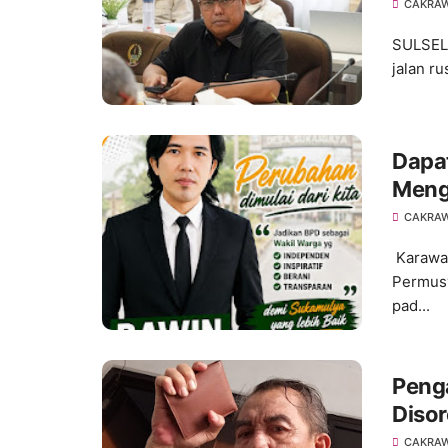
CAKRA
SULSEL,
jalan r
Dapat
Meng
pada
CAKRA
203
Karawa
Permusy
pad...
Peng
Disor
Jaba
CAKRA