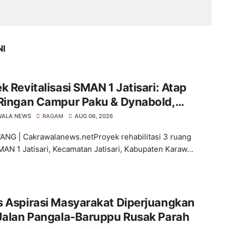
NI
k Revitalisasi SMAN 1 Jatisari: Atap
 Ringan Campur Paku & Dynabold,
aran Berbeda-Beda, Indikasi
WALA NEWS
RAGAM
AUG 06, 2026
impangan Menguat
G | Cakrawalanews.netProyek rehabilitasi 3 ruang
MAN 1 Jatisari, Kecamatan Jatisari, Kabupaten Karaw...
s Aspirasi Masyarakat Diperjuangkan
 Jalan Pangala-Baruppu Rusak Parah