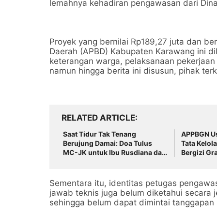
lemahnya kehadiran pengawasan dari Din
Proyek yang bernilai Rp189,27 juta dan b
Daerah (APBD) Kabupaten Karawang ini di
keterangan warga, pelaksanaan pekerjaan
namun hingga berita ini disusun, pihak ter
RELATED ARTICLE
Saat Tidur Tak Tenang
APPBGN Us
Berujung Damai: Doa Tulus
Tata Kelo
MC-JK untuk Ibu Rusdiana dan
Bergizi Gra
Baznas Palembang!
dan Trans
Sementara itu, identitas petugas pengawa
jawab teknis juga belum diketahui secara j
sehingga belum dapat dimintai tanggapan 