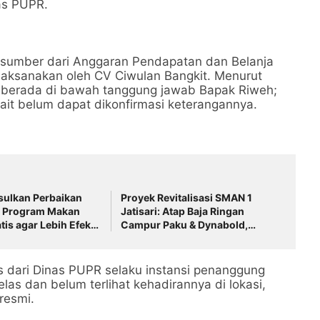
as PUPR.
ersumber dari Anggaran Pendapatan dan Belanja
laksanakan oleh CV Ciwulan Bangkit. Menurut
 berada di bawah tanggung jawab Bapak Riweh;
kait belum dapat dikonfirmasi keterangannya.
ulkan Perbaikan
Proyek Revitalisasi SMAN 1
la Program Makan
Jatisari: Atap Baja Ringan
tis agar Lebih Efektif
Campur Paku & Dynabold,
paran
Anggaran Berbeda-Beda,
Indikasi Penyimpangan
Menguat
s dari Dinas PUPR selaku instansi penanggung
elas dan belum terlihat kehadirannya di lokasi,
resmi.