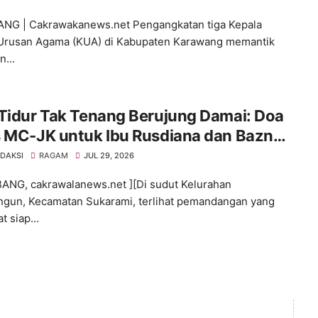
NG | Cakrawakanews.net Pengangkatan tiga Kepala
Urusan Agama (KUA) di Kabupaten Karawang memantik
n...
Tidur Tak Tenang Berujung Damai: Doa
s MC-JK untuk Ibu Rusdiana dan Baznas
mbang!
EDAKSI
RAGAM
JUL 29, 2026
NG, cakrawalanews.net ][Di sudut Kelurahan
gun, Kecamatan Sukarami, terlihat pemandangan yang
 siap...