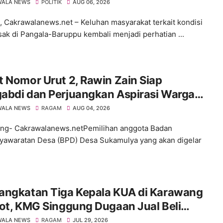
WALA NEWS
POLITIK
AUG 06, 2026
 Cakrawalanews.net – Keluhan masyarakat terkait kondisi
usak di Pangala-Baruppu kembali menjadi perhatian ...
 Nomor Urut 2, Rawin Zain Siap
abdi dan Perjuangkan Aspirasi Warga
 Pemilihan BPD Desa Sukamulya 2026-
WALA NEWS
RAGAM
AUG 04, 2026
4
ng- Cakrawalanews.netPemilihan anggota Badan
awaratan Desa (BPD) Desa Sukamulya yang akan digelar
angkatan Tiga Kepala KUA di Karawang
ot, KMG Singgung Dugaan Jual Beli
tan dan Desak Transparansi
WALA NEWS
RAGAM
JUL 29, 2026