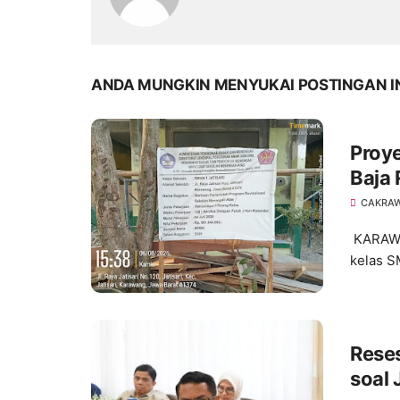
ANDA MUNGKIN MENYUKAI POSTINGAN I
Proye
Baja
Angg
CAKRA
Peny
KARAWAN
kelas S
Rese
soal