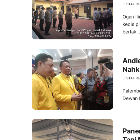
Kedis
STAF R
Ogan Il
kedisip
berlak...
Andie
Nahk
Konso
STAF R
Palemba
Dewan P
Pane
Tani 