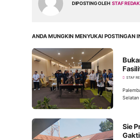
DIPOSTING OLEH
STAF REDAK
ANDA MUNGKIN MENYUKAI POSTINGAN I
Buka
Fasil
Layan
STAF R
Palemba
Selatan
Sie P
Gakti