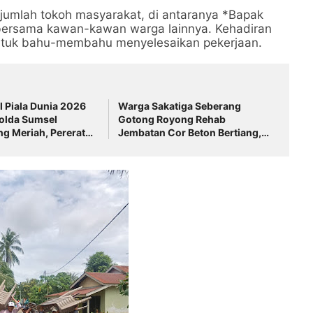
sejumlah tokoh masyarakat, di antaranya *Bapak
 bersama kawan-kawan warga lainnya. Kehadiran
tuk bahu-membahu menyelesaikan pekerjaan.
l Piala Dunia 2026
Warga Sakatiga Seberang
olda Sumsel
Gotong Royong Rehab
g Meriah, Pererat
Jembatan Cor Beton Bertiang,
Forkopimda dan
BPD Pimpin Langsung Kegiatan
t