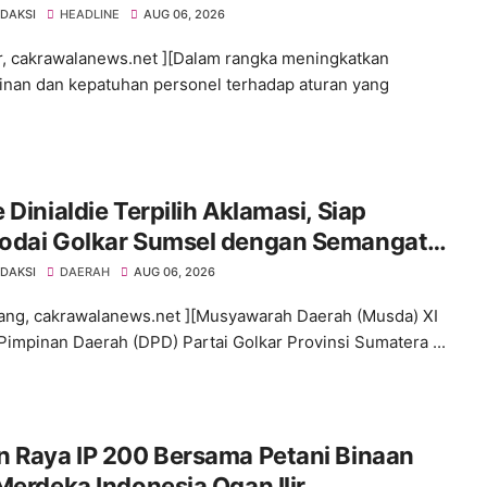
iplinan Personel Polri
EDAKSI
HEADLINE
AUG 06, 2026
ir, cakrawalanews.net ][Dalam rangka meningkatkan
linan dan kepatuhan personel terhadap aturan yang
 Dinialdie Terpilih Aklamasi, Siap
odai Golkar Sumsel dengan Semangat
lidasi dan Regenerasi
EDAKSI
DAERAH
AUG 06, 2026
ng, cakrawalanews.net ][Musyawarah Daerah (Musda) XI
impinan Daerah (DPD) Partai Golkar Provinsi Sumatera ...
n Raya IP 200 Bersama Petani Binaan
Merdeka Indonesia Ogan Ilir