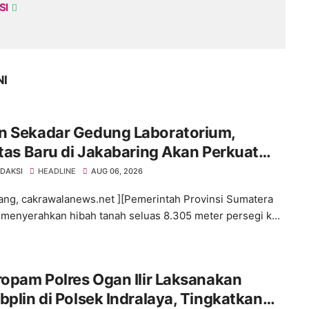
SI
NI
n Sekadar Gedung Laboratorium,
itas Baru di Jakabaring Akan Perkuat
an Kesehatan Lima Provinsi
EDAKSI
HEADLINE
AUG 06, 2026
ng, cakrawalanews.net ][Pemerintah Provinsi Sumatera
 menyerahkan hibah tanah seluas 8.305 meter persegi k...
ropam Polres Ogan Ilir Laksanakan
bplin di Polsek Indralaya, Tingkatkan