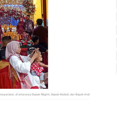
 masyarakat, di antaranya Bapak Wagirin, Bapak Muliadi, dan Bapak Andi