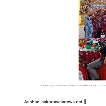
Kegiatan gotong royong ini turut dihadiri sejumlah tokoh
Asahan, cakarawalanews.net ||