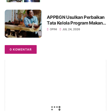
APPBGN Usulkan Perbaikan
Tata Kelola Program Makan
Bergizi Gratis agar Lebih
OPINI
JUL 24, 2026
Efektif dan Transparan
0 KOMENTAR