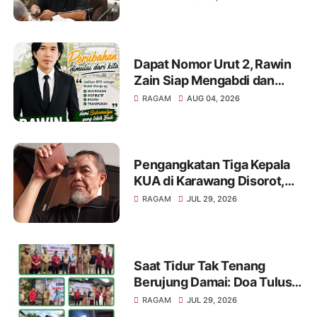
Parah
Dapat Nomor Urut 2, Rawin
Zain Siap Mengabdi dan
Perjuangkan Aspirasi Warga
RAGAM
AUG 04, 2026
pada Pemilihan BPD Desa
Sukamulya 2026-2034
Pengangkatan Tiga Kepala
KUA di Karawang Disorot,
KMG Singgung Dugaan Jual
RAGAM
JUL 29, 2026
Beli Jabatan dan Desak
Transparansi
Saat Tidur Tak Tenang
Berujung Damai: Doa Tulus
MC-JK untuk Ibu Rusdiana
RAGAM
JUL 29, 2026
dan Baznas Palembang!