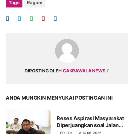
Tags
Ragam
DIPOSTING OLEH
CAKRAWALA NEWS
ANDA MUNGKIN MENYUKAI POSTINGAN INI
Reses Aspirasi Masyarakat
Diperjuangkan soal Jalan
Pangala-Baruppu Rusak
POLITIK
AUG 06, 2026