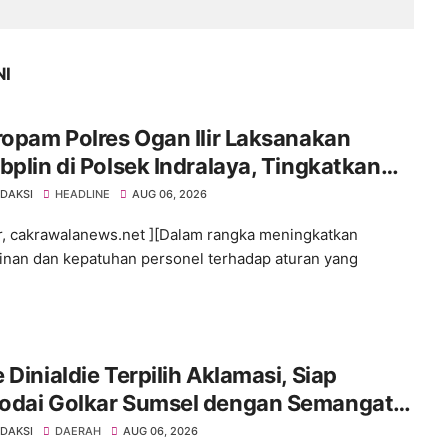
NI
ropam Polres Ogan Ilir Laksanakan
bplin di Polsek Indralaya, Tingkatkan
iplinan Personel Polri
EDAKSI
HEADLINE
AUG 06, 2026
ir, cakrawalanews.net ][Dalam rangka meningkatkan
linan dan kepatuhan personel terhadap aturan yang
 Dinialdie Terpilih Aklamasi, Siap
odai Golkar Sumsel dengan Semangat
lidasi dan Regenerasi
EDAKSI
DAERAH
AUG 06, 2026