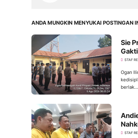
ANDA MUNGKIN MENYUKAI POSTINGAN I
Sie P
Gakti
Kedis
STAF R
Ogan Il
kedisip
berlak...
Andie
Nahk
Konso
STAF R