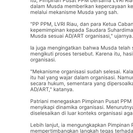
itu, Pimpinan Pusat PPM bersama LVRI Ria
dalam Musda memberikan kepercayaan ke
melalui mekanisme Musda yang sah.
"PP PPM, LVRI Riau, dan para Ketua Caba
kepemimpinan kepada Saudara Suhardiman
Musda sesuai AD/ART organisasi," ujarnya
Ia juga mengingatkan bahwa Musda telah s
mengikuti proses tersebut. Karena itu, ha
organisasi.
"Mekanisme organisasi sudah selesai. Kal
itu hal yang wajar dalam organisasi. Nam
secara hukum, sementara yang dipersoalka
AD/ART," katanya.
Patriani menegaskan Pimpinan Pusat PPM 
menyikapi dinamika organisasi. Menurutnya
diselesaikan di luar konteks organisasi a
Lebih lanjut, ia mengungkapkan Pimpinan
mempertimbangkan langkah tegas terhadap