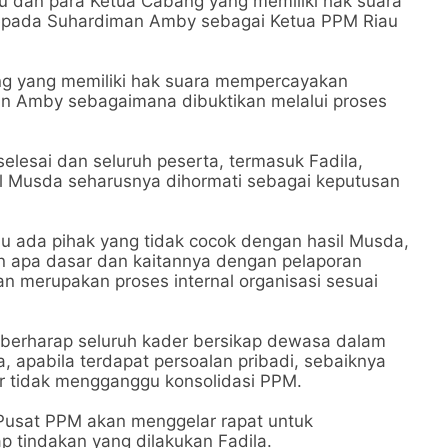
u dan para Ketua Cabang yang memiliki hak suara
pada Suhardiman Amby sebagai Ketua PPM Riau
ng yang memiliki hak suara mempercayakan
 Amby sebagaimana dibuktikan melalui proses
.
elesai dan seluruh peserta, termasuk Fadila,
sil Musda seharusnya dihormati sebagai keputusan
au ada pihak yang tidak cocok dengan hasil Musda,
un apa dasar dan kaitannya dengan pelaporan
n merupakan proses internal organisasi sesuai
berharap seluruh kader bersikap dewasa dalam
, apabila terdapat persoalan pribadi, sebaiknya
gar tidak mengganggu konsolidasi PPM.
 Pusat PPM akan menggelar rapat untuk
 tindakan yang dilakukan Fadila.