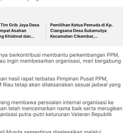
 Tim Grib Jaya Desa
Pemilihan Ketua Pemuda di Kp.
mpat Asahan
Ciangsana Desa Sukamulya
ng Khidmat dan
Kecamatan Cikembar,
mangat
Kabupaten Sukabumi Berjalan
Lancar
usnya berkontribusi membantu perkembangan PPM,
alau ingin membesarkan organisasi, mari bergabung
an hasil rapat terbatas Pimpinan Pusat PPM,
Riau tetap akan dilaksanakan sesuai jadwal yang
la yang membawa persoalan internal organisasi ke
taan telah mencemarkan nama baik serta merugikan
isasi putra-putri keturunan Veteran Republik
sil Musda semestinya diselesaikan melalui