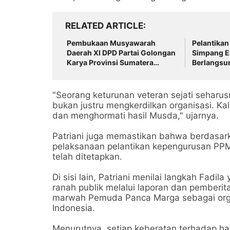
RELATED ARTICLE
Pembukaan Musyawarah
Pelantikan
Daerah XI DPD Partai Golongan
Simpang E
Karya Provinsi Sumatera
Berlangsu
Selatan Tahun 2026
Penuh Se
"Seorang keturunan veteran sejati sehar
bukan justru mengkerdilkan organisasi. K
dan menghormati hasil Musda," ujarnya.
Patriani juga memastikan bahwa berdasark
pelaksanaan pelantikan kepengurusan PPM 
telah ditetapkan.
Di sisi lain, Patriani menilai langkah Fadi
ranah publik melalui laporan dan pemberi
marwah Pemuda Panca Marga sebagai organ
Indonesia.
Menurutnya, setiap keberatan terhadap ha