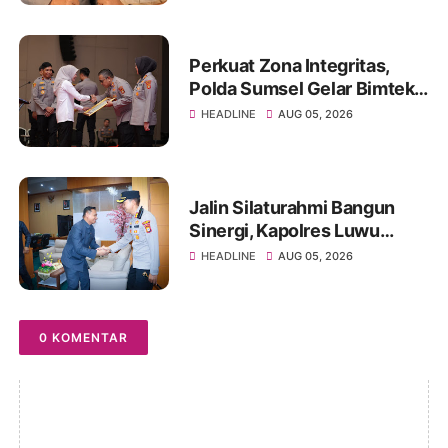
Perkuat Zona Integritas,
Polda Sumsel Gelar Bimtek
Inovasi Pelayanan Publik
HEADLINE
AUG 05, 2026
Jalin Silaturahmi Bangun
Sinergi, Kapolres Luwu
Kunjungi DPRD
HEADLINE
AUG 05, 2026
0 KOMENTAR