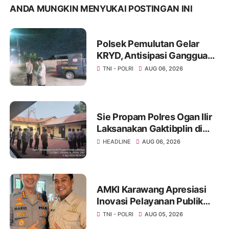
ANDA MUNGKIN MENYUKAI POSTINGAN INI
Polsek Pemulutan Gelar
KRYD, Antisipasi Gangguan
Kamtibmas dan Tindak
TNI - POLRI
AUG 06, 2026
Kejahatan 3C
Sie Propam Polres Ogan Ilir
Laksanakan Gaktibplin di
Polsek Indralaya, Tingkatkan
HEADLINE
AUG 06, 2026
Kedisiplinan Personel Polri
AMKI Karawang Apresiasi
Inovasi Pelayanan Publik
Kapolresta Kombes Pol
TNI - POLRI
AUG 05, 2026
Mario Prahatinto