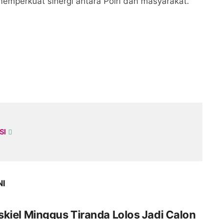
emperkuat sinergi antara Polri dan masyarakat.
SI
NI
kiel Minggus Tiranda Lolos Jadi Calon