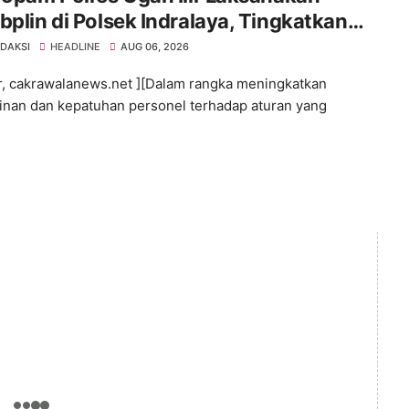
bplin di Polsek Indralaya, Tingkatkan
iplinan Personel Polri
EDAKSI
HEADLINE
AUG 06, 2026
ir, cakrawalanews.net ][Dalam rangka meningkatkan
linan dan kepatuhan personel terhadap aturan yang