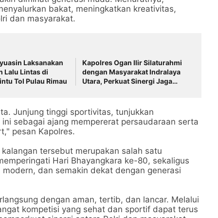
menyalurkan bakat, meningkatkan kreativitas,
ri dan masyarakat.
nyuasin Laksanakan
Kapolres Ogan Ilir Silaturahmi
 Lalu Lintas di
dengan Masyarakat Indralaya
ntu Tol Pulau Rimau
Utara, Perkuat Sinergi Jaga
Kamtibmas dan Fokus Cegah
Karhutla
. Junjung tinggi sportivitas, tunjukkan
 ini sebagai ajang mempererat persaudaraan serta
," pesan Kapolres.
i kalangan tersebut merupakan salah satu
 memperingati Hari Bhayangkara ke-80, sekaligus
i, modern, dan semakin dekat dengan generasi
langsung dengan aman, tertib, dan lancar. Melalui
mangat kompetisi yang sehat dan sportif dapat terus