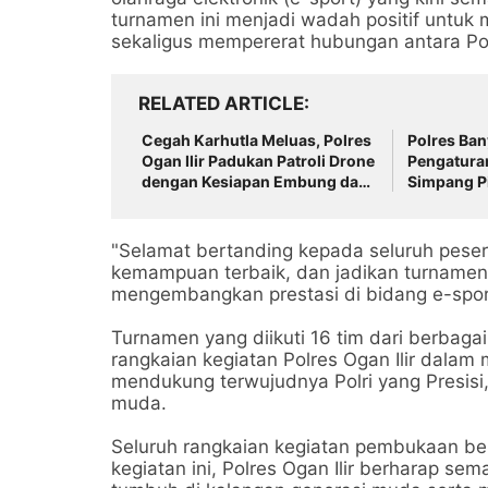
turnamen ini menjadi wadah positif untuk 
sekaligus mempererat hubungan antara Pol
RELATED ARTICLE
Cegah Karhutla Meluas, Polres
Polres Ba
Ogan Ilir Padukan Patroli Drone
Pengaturan
dengan Kesiapan Embung dan
Simpang Pi
Sumber Air
"Selamat bertanding kepada seluruh peserta
kemampuan terbaik, dan jadikan turnamen
mengembangkan prestasi di bidang e-sport
Turnamen yang diikuti 16 tim dari berbaga
rangkaian kegiatan Polres Ogan Ilir dalam
mendukung terwujudnya Polri yang Presis
muda.
Seluruh rangkaian kegiatan pembukaan ber
kegiatan ini, Polres Ogan Ilir berharap se