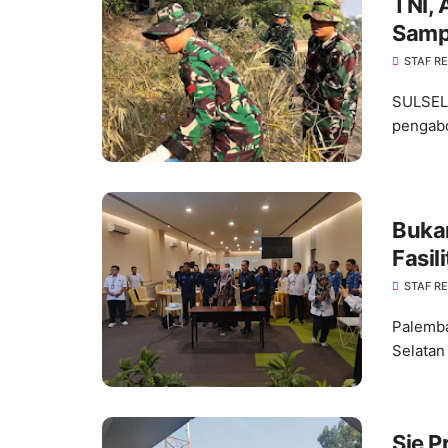
TNI, 
Samp
STAF R
SULSEL,
pengabd
Buka
Fasil
Layan
STAF R
Palemba
Selatan
Sie P