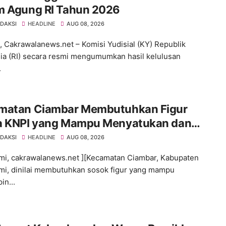
m Agung RI Tahun 2026
EDAKSI
HEADLINE
AUG 08, 2026
 Cakrawalanews.net – Komisi Yudisial (KY) Republik
ia (RI) secara resmi mengumumkan hasil kelulusan
.
matan Ciambar Membutuhkan Figur
a KNPI yang Mampu Menyatukan dan
gerakkan Pemuda
EDAKSI
HEADLINE
AUG 08, 2026
i, cakrawalanews.net ][Kecamatan Ciambar, Kabupaten
i, dinilai membutuhkan sosok figur yang mampu
n...