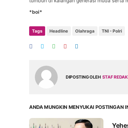
tumbuh di kalangan generasi muda serta m
*boi*
Tags
Headline
Olahraga
TNI - Polri
DIPOSTING OLEH
STAF REDAK
ANDA MUNGKIN MENYUKAI POSTINGAN I
Yehes