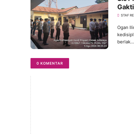
Gakti
Kedis
STAF R
Ogan Il
kedisip
berlak...
0 KOMENTAR