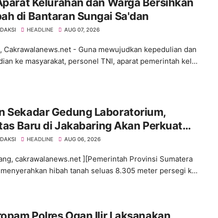
Aparat Kelurahan dan Warga Bersihkan
ah di Bantaran Sungai Sa'dan
EDAKSI
HEADLINE
AUG 07, 2026
 Cakrawalanews.net - Guna mewujudkan kepedulian dan
ian ke masyarakat, personel TNI, aparat pemerintah kel...
n Sekadar Gedung Laboratorium,
itas Baru di Jakabaring Akan Perkuat
an Kesehatan Lima Provinsi
EDAKSI
HEADLINE
AUG 06, 2026
ng, cakrawalanews.net ][Pemerintah Provinsi Sumatera
 menyerahkan hibah tanah seluas 8.305 meter persegi k...
ropam Polres Ogan Ilir Laksanakan