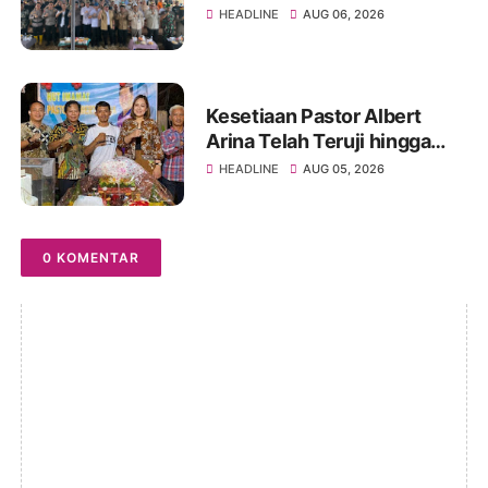
Indonesia Ogan Ilir
HEADLINE
AUG 06, 2026
Kesetiaan Pastor Albert
Arina Telah Teruji hingga
Pesta Perak Imamat ke 28
HEADLINE
AUG 05, 2026
0 KOMENTAR