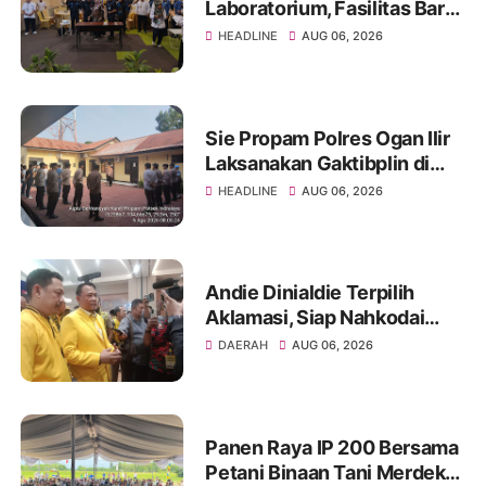
Laboratorium, Fasilitas Baru
di Jakabaring Akan Perkuat
HEADLINE
AUG 06, 2026
Layanan Kesehatan Lima
Provinsi
Sie Propam Polres Ogan Ilir
Laksanakan Gaktibplin di
Polsek Indralaya, Tingkatkan
HEADLINE
AUG 06, 2026
Kedisiplinan Personel Polri
Andie Dinialdie Terpilih
Aklamasi, Siap Nahkodai
Golkar Sumsel dengan
DAERAH
AUG 06, 2026
Semangat Konsolidasi dan
Regenerasi
Panen Raya IP 200 Bersama
Petani Binaan Tani Merdeka