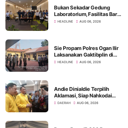
Bukan Sekadar Gedung
Laboratorium, Fasilitas Baru
di Jakabaring Akan Perkuat
HEADLINE
AUG 06, 2026
Layanan Kesehatan Lima
Provinsi
Sie Propam Polres Ogan Ilir
Laksanakan Gaktibplin di
Polsek Indralaya, Tingkatkan
HEADLINE
AUG 06, 2026
Kedisiplinan Personel Polri
Andie Dinialdie Terpilih
Aklamasi, Siap Nahkodai
Golkar Sumsel dengan
DAERAH
AUG 06, 2026
Semangat Konsolidasi dan
Regenerasi