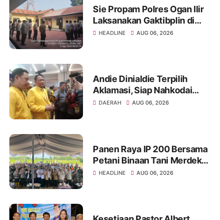
Sie Propam Polres Ogan Ilir
Laksanakan Gaktibplin di
Polsek Indralaya, Tingkatkan
HEADLINE
AUG 06, 2026
Kedisiplinan Personel Polri
Andie Dinialdie Terpilih
Aklamasi, Siap Nahkodai
Golkar Sumsel dengan
DAERAH
AUG 06, 2026
Semangat Konsolidasi dan
Regenerasi
Panen Raya IP 200 Bersama
Petani Binaan Tani Merdeka
Indonesia Ogan Ilir
HEADLINE
AUG 06, 2026
Kesetiaan Pastor Albert