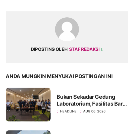
DIPOSTING OLEH
STAF REDAKSI
ANDA MUNGKIN MENYUKAI POSTINGAN INI
Bukan Sekadar Gedung
Laboratorium, Fasilitas Baru
di Jakabaring Akan Perkuat
HEADLINE
AUG 06, 2026
Layanan Kesehatan Lima
Provinsi