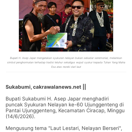
Bupati H. Asep Japar mengatakan syukuran nelayan bukan sekadar seremonial, melainkan
simbol penghormatan terhadap tradisi leluhur sekaligus wujud syukur kepada Tuhan Yang Maha
Esa atas rezeki dari laut
Sukabumi, cakrawalanews.net ||
Bupati Sukabumi H. Asep Japar menghadiri
puncak Syukuran Nelayan ke-60 Ujunggenteng di
Pantai Ujunggenteng, Kecamatan Ciracap, Minggu
(14/6/2026).
Mengusung tema "Laut Lestari, Nelayan Berseri",