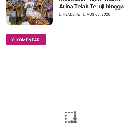
Arina Telah Teruji hingga
Pesta Perak Imamat ke 28
HEADLINE
AUG 05, 2026
0 KOMENTAR