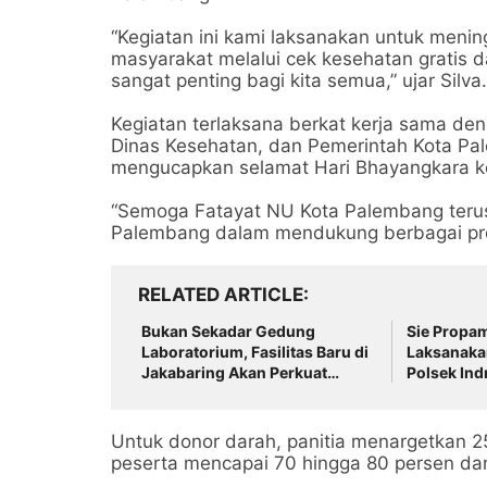
“Kegiatan ini kami laksanakan untuk meni
masyarakat melalui cek kesehatan gratis 
sangat penting bagi kita semua,” ujar Silva.
Kegiatan terlaksana berkat kerja sama de
Dinas Kesehatan, dan Pemerintah Kota Pal
mengucapkan selamat Hari Bhayangkara ke
“Semoga Fatayat NU Kota Palembang terus 
Palembang dalam mendukung berbagai pro
RELATED ARTICLE
Bukan Sekadar Gedung
Sie Propam
Laboratorium, Fasilitas Baru di
Laksanakan
Jakabaring Akan Perkuat
Polsek Ind
Layanan Kesehatan Lima
Kedisiplin
Provinsi
Untuk donor darah, panitia menargetkan 2
peserta mencapai 70 hingga 80 persen dar