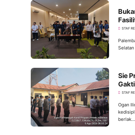
Buka
Fasil
Layan
STAF R
Palemba
Selatan
Sie P
Gakti
Kedis
STAF R
Ogan Il
kedisip
berlak...