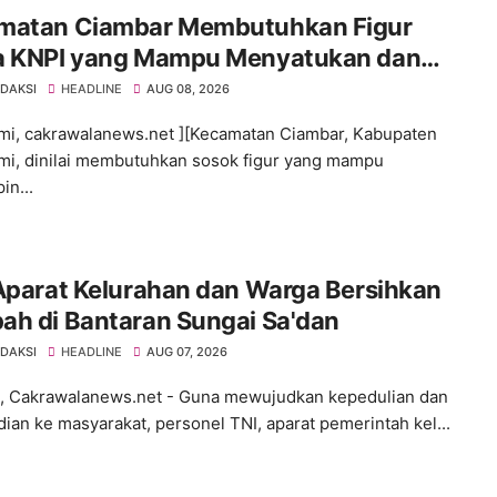
matan Ciambar Membutuhkan Figur
a KNPI yang Mampu Menyatukan dan
gerakkan Pemuda
EDAKSI
HEADLINE
AUG 08, 2026
i, cakrawalanews.net ][Kecamatan Ciambar, Kabupaten
i, dinilai membutuhkan sosok figur yang mampu
n...
Aparat Kelurahan dan Warga Bersihkan
ah di Bantaran Sungai Sa'dan
EDAKSI
HEADLINE
AUG 07, 2026
 Cakrawalanews.net - Guna mewujudkan kepedulian dan
ian ke masyarakat, personel TNI, aparat pemerintah kel...