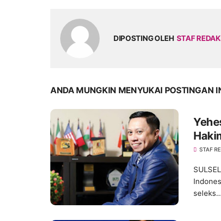
DIPOSTING OLEH
STAF REDAK
ANDA MUNGKIN MENYUKAI POSTINGAN I
Yehes
Haki
STAF R
SULSEL,
Indones
seleks..