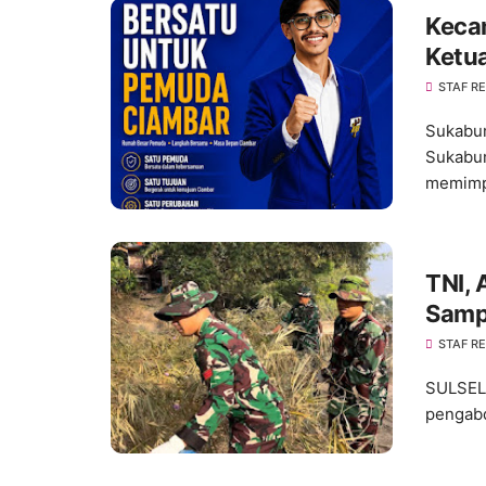
Keca
Ketu
Meng
STAF R
Sukabum
Sukabum
memimpi
TNI, 
Samp
STAF R
SULSEL,
pengabd