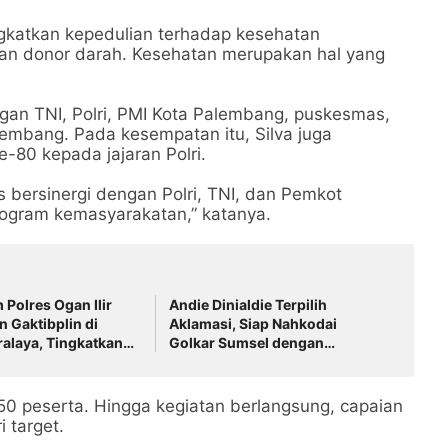
ngkatkan kepedulian terhadap kesehatan
dan donor darah. Kesehatan merupakan hal yang
ngan TNI, Polri, PMI Kota Palembang, puskesmas,
embang. Pada kesempatan itu, Silva juga
-80 kepada jajaran Polri.
bersinergi dengan Polri, TNI, dan Pemkot
gram kemasyarakatan,” katanya.
 Polres Ogan Ilir
Andie Dinialdie Terpilih
 Gaktibplin di
Aklamasi, Siap Nahkodai
ralaya, Tingkatkan
Golkar Sumsel dengan
an Personel Polri
Semangat Konsolidasi dan
Regenerasi
50 peserta. Hingga kegiatan berlangsung, capaian
i target.