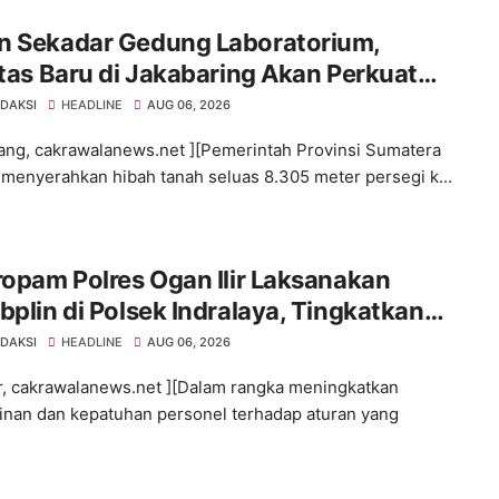
n Sekadar Gedung Laboratorium,
itas Baru di Jakabaring Akan Perkuat
an Kesehatan Lima Provinsi
EDAKSI
HEADLINE
AUG 06, 2026
ng, cakrawalanews.net ][Pemerintah Provinsi Sumatera
 menyerahkan hibah tanah seluas 8.305 meter persegi k...
ropam Polres Ogan Ilir Laksanakan
bplin di Polsek Indralaya, Tingkatkan
iplinan Personel Polri
EDAKSI
HEADLINE
AUG 06, 2026
ir, cakrawalanews.net ][Dalam rangka meningkatkan
linan dan kepatuhan personel terhadap aturan yang