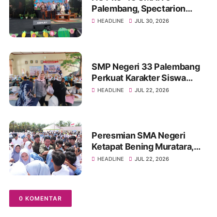
Palembang, Spectarion
2026 Jadi Wadah Lahinya
HEADLINE
JUL 30, 2026
Generasi Kritis. Kreatif, dan
Inovatif
SMP Negeri 33 Palembang
Perkuat Karakter Siswa
Lewat Edukasi Memahami,
HEADLINE
JUL 22, 2026
Mencegah, dan Mengatasi
Bullying
Peresmian SMA Negeri
Ketapat Bening Muratara,
Harapan Baru Pendidikan di
HEADLINE
JUL 22, 2026
Wilayah Perbatasan
0 KOMENTAR