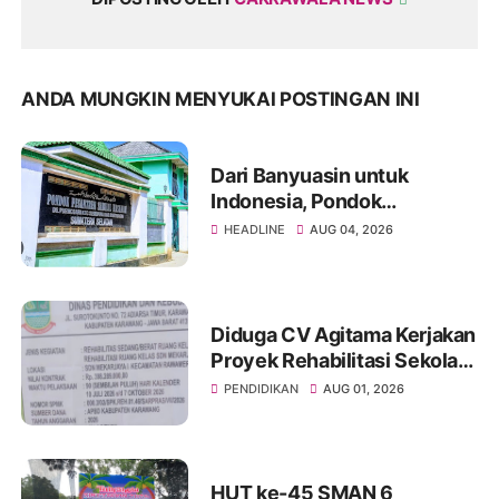
ANDA MUNGKIN MENYUKAI POSTINGAN INI
Dari Banyuasin untuk
Indonesia, Pondok
Pesantren Sabilul Hasanah
HEADLINE
AUG 04, 2026
Lahirkan Generasi lslami,
Cerdas dan Berdaya Saing
Diduga CV Agitama Kerjakan
Proyek Rehabilitasi Sekolah
SDN Mekarjaya 1 Asal Jadi.
PENDIDIKAN
AUG 01, 2026
HUT ke-45 SMAN 6