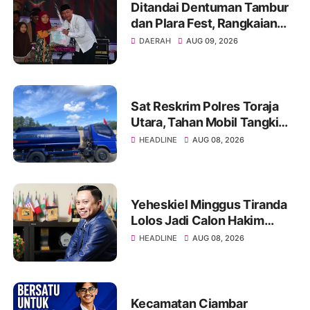
Ditandai Dentuman Tambur
dan Plara Fest, Rangkaian
Hari Jadi ke-156 Kabupaten
DAERAH
AUG 09, 2026
Sukabumi Dimulai
Sat Reskrim Polres Toraja
Utara, Tahan Mobil Tangki
PT Harmony Solusi Energy
HEADLINE
AUG 08, 2026
Pengangkut BBM Ilegal
Yeheskiel Minggus Tiranda
Lolos Jadi Calon Hakim
Agung RI Tahun 2026
HEADLINE
AUG 08, 2026
Kecamatan Ciambar