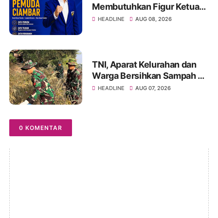
Membutuhkan Figur Ketua
KNPI yang Mampu
HEADLINE
AUG 08, 2026
Menyatukan dan
Menggerakkan Pemuda
TNI, Aparat Kelurahan dan
Warga Bersihkan Sampah di
Bantaran Sungai Sa'dan
HEADLINE
AUG 07, 2026
0 KOMENTAR