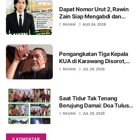
Dapat Nomor Urut 2, Rawin
Zain Siap Mengabdi dan
Perjuangkan Aspirasi Warga
RAGAM
AUG 04, 2026
pada Pemilihan BPD Desa
Sukamulya 2026-2034
Pengangkatan Tiga Kepala
KUA di Karawang Disorot,
KMG Singgung Dugaan Jual
RAGAM
JUL 29, 2026
Beli Jabatan dan Desak
Transparansi
Saat Tidur Tak Tenang
Berujung Damai: Doa Tulus
MC-JK untuk Ibu Rusdiana
RAGAM
JUL 29, 2026
dan Baznas Palembang!
0 KOMENTAR