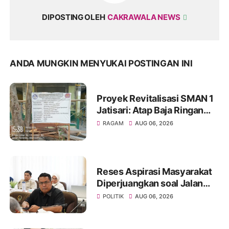
DIPOSTING OLEH
CAKRAWALA NEWS
ANDA MUNGKIN MENYUKAI POSTINGAN INI
Proyek Revitalisasi SMAN 1
Jatisari: Atap Baja Ringan
Campur Paku & Dynabold,
RAGAM
AUG 06, 2026
Anggaran Berbeda-Beda,
Indikasi Penyimpangan
Menguat
Reses Aspirasi Masyarakat
Diperjuangkan soal Jalan
Pangala-Baruppu Rusak
POLITIK
AUG 06, 2026
Parah