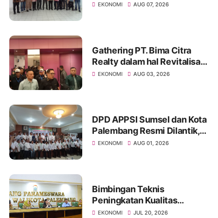
Gas Prabumulih, Bahas
EKONOMI
AUG 07, 2026
Transformasi Perusahaan
dan Pengembangan
Jaringan Gas
Gathering PT. Bima Citra
Realty dalam hal Revitalisasi
Gedung Pasar 16 Ilir
EKONOMI
AUG 03, 2026
DPD APPSI Sumsel dan Kota
Palembang Resmi Dilantik,
Komitmen Perkuat Ekonomi
EKONOMI
AUG 01, 2026
Kerakyatan
Bimbingan Teknis
Peningkatan Kualitas
Ekonomi Keluarga di Bidang
EKONOMI
JUL 20, 2026