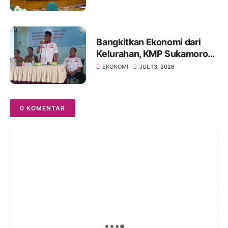
Digital Platfom (Sosial
Media)
Bangkitkan Ekonomi dari
Kelurahan, KMP Sukamoro
Perkuat Peran Ekonomi
EKONOMI
JUL 13, 2026
Kerakyatan
0 KOMENTAR