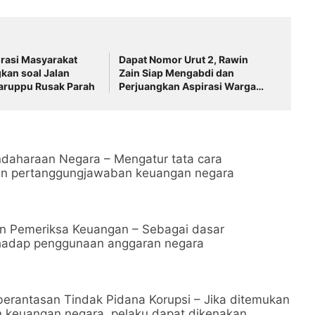
rasi Masyarakat
Dapat Nomor Urut 2, Rawin
kan soal Jalan
Zain Siap Mengabdi dan
aruppu Rusak Parah
Perjuangkan Aspirasi Warga
pada Pemilihan BPD Desa
Sukamulya 2026-2034
daharaan Negara – Mengatur tata cara
an pertanggungjawaban keuangan negara
n Pemeriksa Keuangan – Sebagai dasar
hadap penggunaan anggaran negara
rantasan Tindak Pidana Korupsi – Jika ditemukan
 keuangan negara, pelaku dapat dikenakan