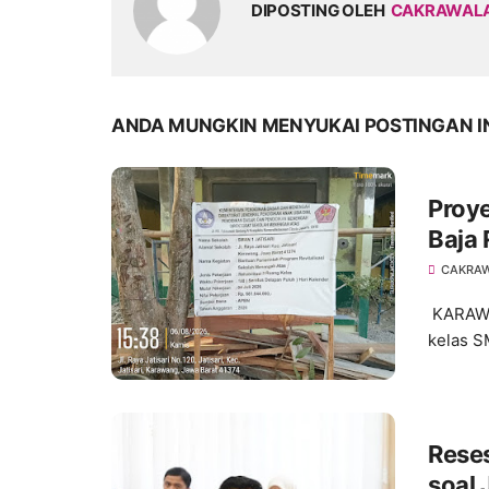
DIPOSTING OLEH
CAKRAWAL
ANDA MUNGKIN MENYUKAI POSTINGAN I
Proye
Baja
Angg
CAKRA
Peny
KARAWAN
kelas S
Rese
soal