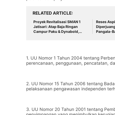
RELATED ARTICLE
Proyek Revitalisasi SMAN 1
Reses Aspi
Jatisari: Atap Baja Ringan
Diperjuang
Campur Paku & Dynabold,
Pangala-B
Anggaran Berbeda-Beda,
Indikasi Penyimpangan
Menguat
1. UU Nomor 1 Tahun 2004 tentang Perben
perencanaan, penggunaan, pencatatan, d
2. UU Nomor 15 Tahun 2006 tentang Bada
pelaksanaan pengawasan independen ter
3. UU Nomor 20 Tahun 2001 tentang Pembe
penyimpangan yang menimbulkan kerugian