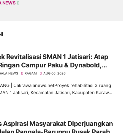
A NEWS
NI
k Revitalisasi SMAN 1 Jatisari: Atap
 Ringan Campur Paku & Dynabold,
aran Berbeda-Beda, Indikasi
WALA NEWS
RAGAM
AUG 06, 2026
impangan Menguat
G | Cakrawalanews.netProyek rehabilitasi 3 ruang
MAN 1 Jatisari, Kecamatan Jatisari, Kabupaten Karaw...
s Aspirasi Masyarakat Diperjuangkan
 Jalan Pangala-Baruppu Rusak Parah