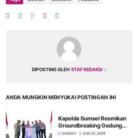
DIPOSTING OLEH
STAF REDAKSI
ANDA MUNGKIN MENYUKAI POSTINGAN INI
Kapolda Sumsel Resmikan
Groundbreaking Gedung
Pelayanan BPKB Prototype
DAERAH
AUG 07, 2026