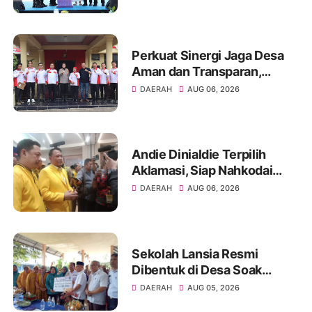
di Palembang
Perkuat Sinergi Jaga Desa
Aman dan Transparan,
Kapolres Ogan Ilir Terima
DAERAH
AUG 06, 2026
Silaturahmi ABPEDNAS
Andie Dinialdie Terpilih
Aklamasi, Siap Nahkodai
Golkar Sumsel dengan
DAERAH
AUG 06, 2026
Semangat Konsolidasi dan
Regenerasi
Sekolah Lansia Resmi
Dibentuk di Desa Soak
Batok, Diharapkan
DAERAH
AUG 05, 2026
Tingkatkan Kesejahteraan