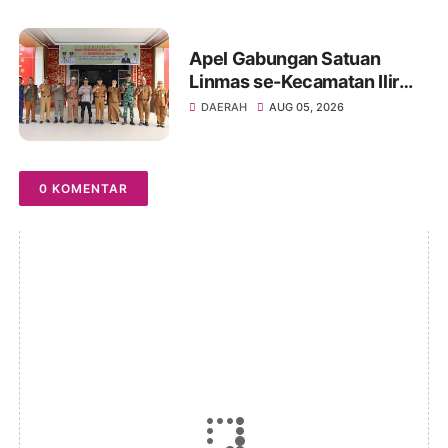
dan Kemandirian Lansia
Apel Gabungan Satuan
Linmas se-Kecamatan Ilir
Timur Dua Terkait Keamanan
DAERAH
AUG 05, 2026
dan Ketertiban Masyarakat
Sekaligus Pembentukan Tim
Linmas Darurat Bencana
0 KOMENTAR