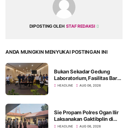
DIPOSTING OLEH
STAF REDAKSI
ANDA MUNGKIN MENYUKAI POSTINGAN INI
Bukan Sekadar Gedung
Laboratorium, Fasilitas Baru
di Jakabaring Akan Perkuat
HEADLINE
AUG 06, 2026
Layanan Kesehatan Lima
Provinsi
Sie Propam Polres Ogan Ilir
Laksanakan Gaktibplin di
Polsek Indralaya, Tingkatkan
HEADLINE
AUG 06, 2026