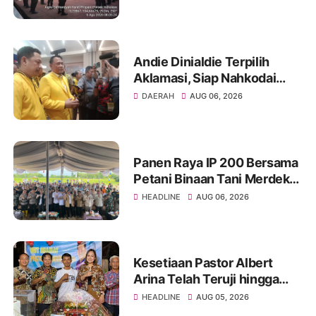
Kedisiplinan Personel Polri
Andie Dinialdie Terpilih
Aklamasi, Siap Nahkodai
Golkar Sumsel dengan
DAERAH
AUG 06, 2026
Semangat Konsolidasi dan
Regenerasi
Panen Raya IP 200 Bersama
Petani Binaan Tani Merdeka
Indonesia Ogan Ilir
HEADLINE
AUG 06, 2026
Kesetiaan Pastor Albert
Arina Telah Teruji hingga
Pesta Perak Imamat ke 28
HEADLINE
AUG 05, 2026