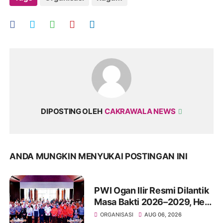
DIPOSTING OLEH
CAKRAWALA NEWS
ANDA MUNGKIN MENYUKAI POSTINGAN INI
PWI Ogan Ilir Resmi Dilantik
Masa Bakti 2026–2029, Heri
Kusnadi Pimpin Organisasi
ORGANISASI
AUG 06, 2026