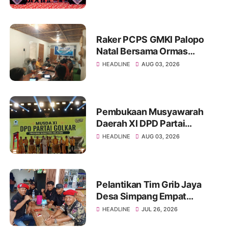
dengan Fokus pada
Profesionalisme dan Anti-
Hoaks
Raker PCPS GMKI Palopo
Natal Bersama Ormas
Kristen
HEADLINE
AUG 03, 2026
Pembukaan Musyawarah
Daerah XI DPD Partai
Golongan Karya Provinsi
HEADLINE
AUG 03, 2026
Sumatera Selatan Tahun
2026
Pelantikan Tim Grib Jaya
Desa Simpang Empat
Asahan Berlangsung
HEADLINE
JUL 26, 2026
Khidmat dan Penuh