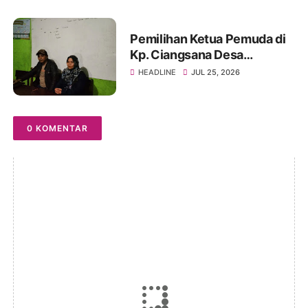
Semangat
Pemilihan Ketua Pemuda di
Kp. Ciangsana Desa
Sukamulya Kecamatan
HEADLINE
JUL 25, 2026
Cikembar, Kabupaten
Sukabumi Berjalan Lancar
0 KOMENTAR