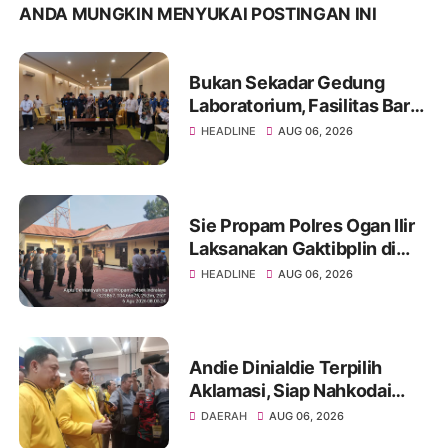
ANDA MUNGKIN MENYUKAI POSTINGAN INI
Bukan Sekadar Gedung
Laboratorium, Fasilitas Baru
di Jakabaring Akan Perkuat
HEADLINE
AUG 06, 2026
Layanan Kesehatan Lima
Provinsi
Sie Propam Polres Ogan Ilir
Laksanakan Gaktibplin di
Polsek Indralaya, Tingkatkan
HEADLINE
AUG 06, 2026
Kedisiplinan Personel Polri
Andie Dinialdie Terpilih
Aklamasi, Siap Nahkodai
Golkar Sumsel dengan
DAERAH
AUG 06, 2026
Semangat Konsolidasi dan