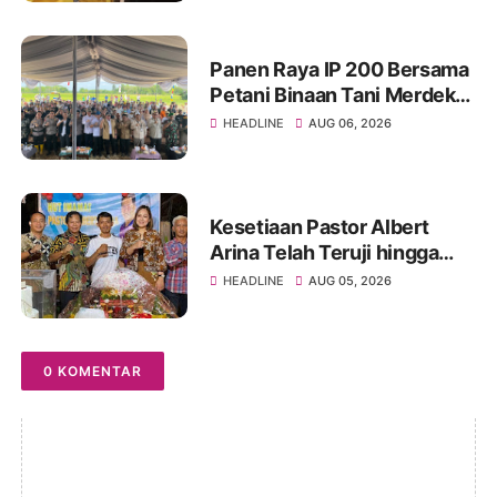
Regenerasi
Panen Raya IP 200 Bersama
Petani Binaan Tani Merdeka
Indonesia Ogan Ilir
HEADLINE
AUG 06, 2026
Kesetiaan Pastor Albert
Arina Telah Teruji hingga
Pesta Perak Imamat ke 28
HEADLINE
AUG 05, 2026
0 KOMENTAR