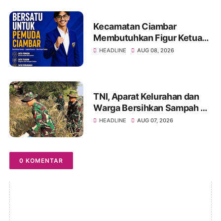
Kecamatan Ciambar
Membutuhkan Figur Ketua
KNPI yang Mampu
HEADLINE
AUG 08, 2026
Menyatukan dan
Menggerakkan Pemuda
TNI, Aparat Kelurahan dan
Warga Bersihkan Sampah di
Bantaran Sungai Sa'dan
HEADLINE
AUG 07, 2026
0 KOMENTAR