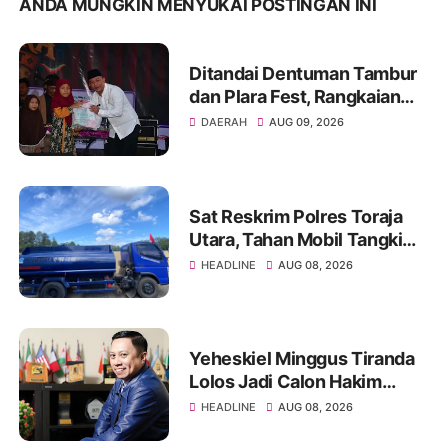
ANDA MUNGKIN MENYUKAI POSTINGAN INI
Ditandai Dentuman Tambur
dan Plara Fest, Rangkaian
Hari Jadi ke-156 Kabupaten
DAERAH
AUG 09, 2026
Sukabumi Dimulai
Sat Reskrim Polres Toraja
Utara, Tahan Mobil Tangki
PT Harmony Solusi Energy
HEADLINE
AUG 08, 2026
Pengangkut BBM Ilegal
Yeheskiel Minggus Tiranda
Lolos Jadi Calon Hakim
Agung RI Tahun 2026
HEADLINE
AUG 08, 2026