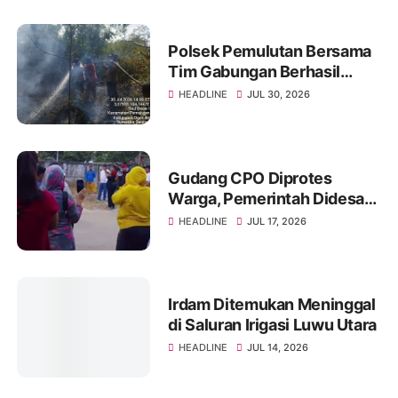
Massa
Polsek Pemulutan Bersama
Tim Gabungan Berhasil
Padamkan Api di 4 Hektare
HEADLINE
JUL 30, 2026
Lahan Gambut Desa Ibul
Besar 1
Gudang CPO Diprotes
Warga, Pemerintah Didesak
Hadir Menjawab Dugaan
HEADLINE
JUL 17, 2026
Pelanggaran
Irdam Ditemukan Meninggal
di Saluran Irigasi Luwu Utara
HEADLINE
JUL 14, 2026