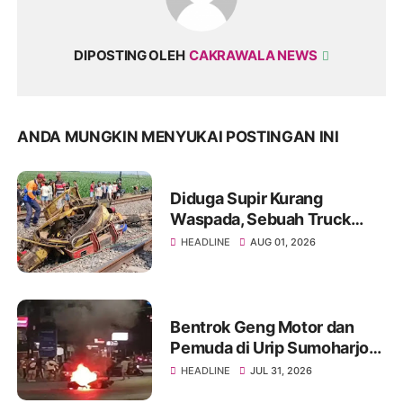
DIPOSTING OLEH
CAKRAWALA NEWS
ANDA MUNGKIN MENYUKAI POSTINGAN INI
Diduga Supir Kurang
Waspada, Sebuah Truck
Tangki Berisi Air Tertabrak
HEADLINE
AUG 01, 2026
Kreta Api
Bentrok Geng Motor dan
Pemuda di Urip Sumoharjo
Makassar, Satu Motor
HEADLINE
JUL 31, 2026
Yamaha NMax Neo Dibakar