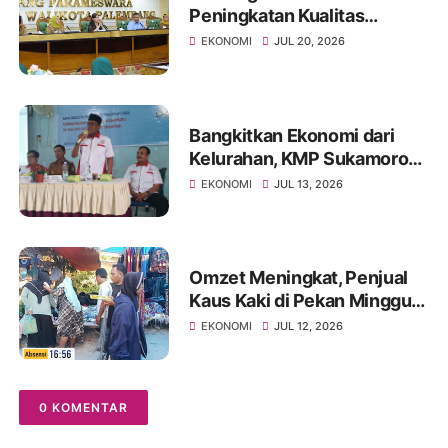
Peningkatan Kualitas
Ekonomi Keluarga di Bidang
EKONOMI
JUL 20, 2026
Digital Platfom (Sosial
Media)
Bangkitkan Ekonomi dari
Kelurahan, KMP Sukamoro
Perkuat Peran Ekonomi
EKONOMI
JUL 13, 2026
Kerakyatan
Omzet Meningkat, Penjual
Kaus Kaki di Pekan Minggu
Sukaraja Kewalahan Layani
EKONOMI
JUL 12, 2026
Pembeli
0 KOMENTAR