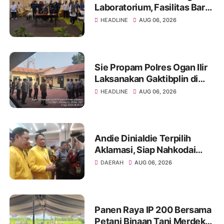
Laboratorium, Fasilitas Baru
di Jakabaring Akan Perkuat
HEADLINE
AUG 06, 2026
Layanan Kesehatan Lima
Provinsi
Sie Propam Polres Ogan Ilir
Laksanakan Gaktibplin di
Polsek Indralaya, Tingkatkan
HEADLINE
AUG 06, 2026
Kedisiplinan Personel Polri
Andie Dinialdie Terpilih
Aklamasi, Siap Nahkodai
Golkar Sumsel dengan
DAERAH
AUG 06, 2026
Semangat Konsolidasi dan
Regenerasi
Panen Raya IP 200 Bersama
Petani Binaan Tani Merdeka