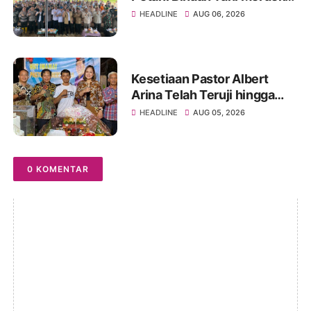
Indonesia Ogan Ilir
HEADLINE
AUG 06, 2026
Kesetiaan Pastor Albert
Arina Telah Teruji hingga
Pesta Perak Imamat ke 28
HEADLINE
AUG 05, 2026
0 KOMENTAR