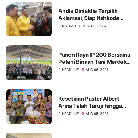
Andie Dinialdie Terpilih
Aklamasi, Siap Nahkodai
Golkar Sumsel dengan
DAERAH
AUG 06, 2026
Semangat Konsolidasi dan
Regenerasi
Panen Raya IP 200 Bersama
Petani Binaan Tani Merdeka
Indonesia Ogan Ilir
HEADLINE
AUG 06, 2026
Kesetiaan Pastor Albert
Arina Telah Teruji hingga
Pesta Perak Imamat ke 28
HEADLINE
AUG 05, 2026