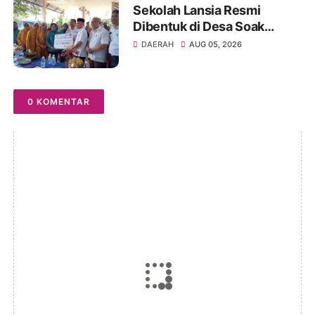
Sekolah Lansia Resmi
Dibentuk di Desa Soak
Batok, Diharapkan
DAERAH
AUG 05, 2026
Tingkatkan Kesejahteraan
dan Kemandirian Lansia
0 KOMENTAR