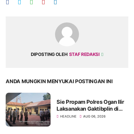
DIPOSTING OLEH
STAF REDAKSI
ANDA MUNGKIN MENYUKAI POSTINGAN INI
Sie Propam Polres Ogan Ilir
Laksanakan Gaktibplin di
Polsek Indralaya, Tingkatkan
HEADLINE
AUG 06, 2026
Kedisiplinan Personel Polri