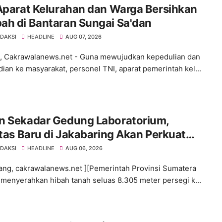
Aparat Kelurahan dan Warga Bersihkan
ah di Bantaran Sungai Sa'dan
EDAKSI
HEADLINE
AUG 07, 2026
 Cakrawalanews.net - Guna mewujudkan kepedulian dan
ian ke masyarakat, personel TNI, aparat pemerintah kel...
n Sekadar Gedung Laboratorium,
itas Baru di Jakabaring Akan Perkuat
an Kesehatan Lima Provinsi
EDAKSI
HEADLINE
AUG 06, 2026
ng, cakrawalanews.net ][Pemerintah Provinsi Sumatera
 menyerahkan hibah tanah seluas 8.305 meter persegi k...