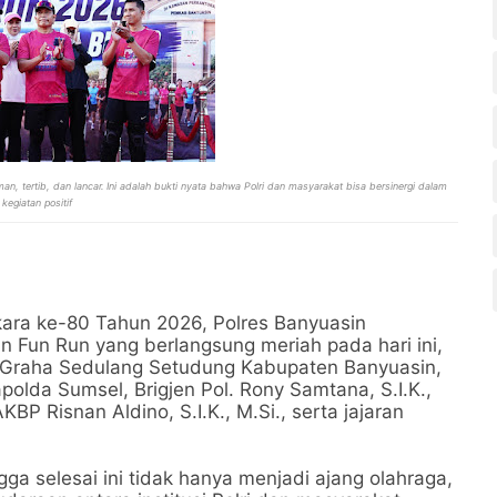
, tertib, dan lancar. Ini adalah bukti nyata bahwa Polri dan masyarakat bisa bersinergi dalam
kegiatan positif
kara ke-80 Tahun 2026, Polres Banyuasin
 Fun Run yang berlangsung meriah pada hari ini,
 Graha Sedulang Setudung Kabupaten Banyuasin,
apolda Sumsel, Brigjen Pol. Rony Samtana, S.I.K.,
BP Risnan Aldino, S.I.K., M.Si., serta jajaran
ga selesai ini tidak hanya menjadi ajang olahraga,