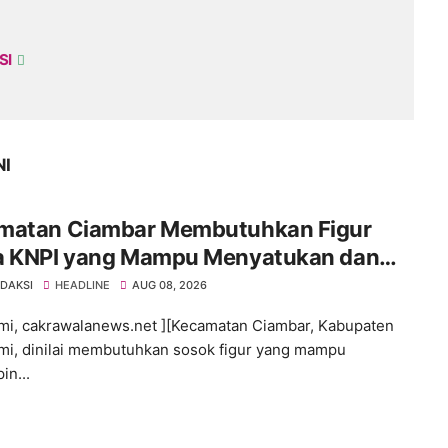
SI
NI
matan Ciambar Membutuhkan Figur
a KNPI yang Mampu Menyatukan dan
gerakkan Pemuda
EDAKSI
HEADLINE
AUG 08, 2026
i, cakrawalanews.net ][Kecamatan Ciambar, Kabupaten
i, dinilai membutuhkan sosok figur yang mampu
n...