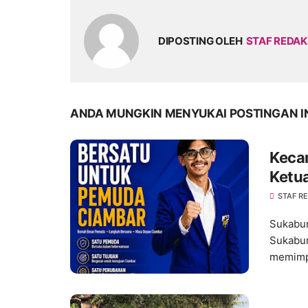
DIPOSTING OLEH
STAF REDAK
ANDA MUNGKIN MENYUKAI POSTINGAN I
Keca
Ketu
Meng
STAF R
Sukabum
Sukabum
memimpi