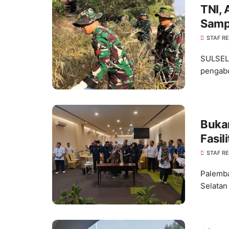
TNI, 
Samp
STAF R
SULSEL,
pengabd
Buka
Fasil
Layan
STAF R
Palemba
Selatan