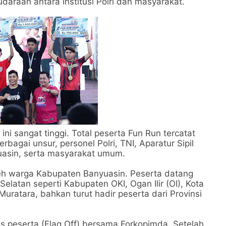
daraan antara institusi Polri dan masyarakat.
i sangat tinggi. Total peserta Fun Run tercatat
bagai unsur, personel Polri, TNI, Aparatur Sipil
asin, serta masyarakat umum.
 oleh warga Kabupaten Banyuasin. Peserta datang
Selatan seperti Kabupaten OKI, Ogan Ilir (OI), Kota
atara, bahkan turut hadir peserta dari Provinsi
 peserta (Flag Off) bersama Forkopimda. Setelah