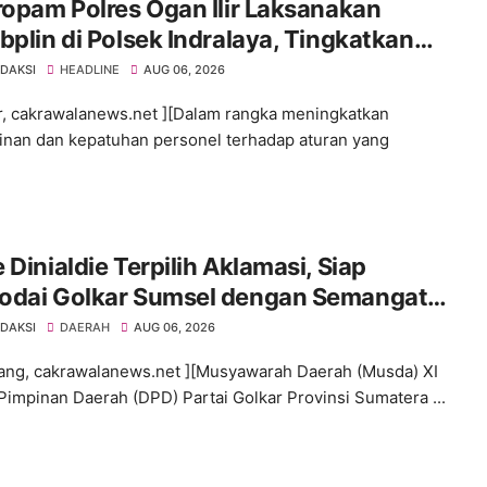
ropam Polres Ogan Ilir Laksanakan
bplin di Polsek Indralaya, Tingkatkan
iplinan Personel Polri
EDAKSI
HEADLINE
AUG 06, 2026
ir, cakrawalanews.net ][Dalam rangka meningkatkan
linan dan kepatuhan personel terhadap aturan yang
 Dinialdie Terpilih Aklamasi, Siap
odai Golkar Sumsel dengan Semangat
lidasi dan Regenerasi
EDAKSI
DAERAH
AUG 06, 2026
ng, cakrawalanews.net ][Musyawarah Daerah (Musda) XI
impinan Daerah (DPD) Partai Golkar Provinsi Sumatera ...