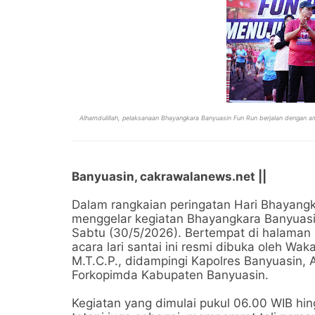
Alhamdulillah, pelaksanaan Bhayangkara Banyuasin Fun Run berjalan dengan aman
Banyuasin, cakrawalanews.net ||
Dalam rangkaian peringatan Hari Bhayang
menggelar kegiatan Bhayangkara Banyuasin
Sabtu (30/5/2026). Bertempat di halaman
acara lari santai ini resmi dibuka oleh Wak
M.T.C.P., didampingi Kapolres Banyuasin, AK
Forkopimda Kabupaten Banyuasin.
Kegiatan yang dimulai pukul 06.00 WIB hing