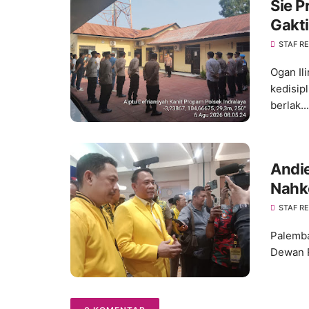
Sie P
Gakti
Kedis
STAF R
Ogan Il
kedisip
berlak...
Andie
Nahk
Konso
STAF R
Palemba
Dewan P