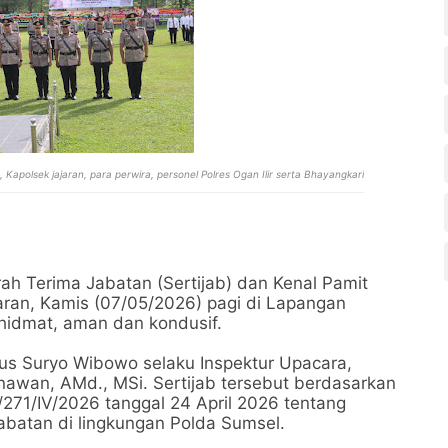
 Kapolsek jajaran, para perwira, personel Polres Ogan Ilir serta Bhayangkari
ah Terima Jabatan (Sertijab) dan Kenal Pamit
aran, Kamis (07/05/2026) pagi di Lapangan
khidmat, aman dan kondusif.
us Suryo Wibowo selaku Inspektur Upacara,
wan, AMd., MSi. Sertijab tersebut berdasarkan
71/IV/2026 tanggal 24 April 2026 tentang
batan di lingkungan Polda Sumsel.