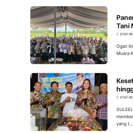
Pane
Tani 
STAF R
Ogan Il
Muara K
Keset
hingg
STAF R
SULSEL,
memberi
yang t...