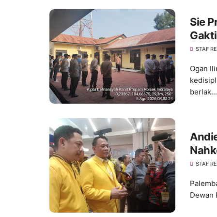
Sie P
Gakti
Kedis
STAF R
Ogan Il
kedisip
berlak...
Andie
Nahk
Konso
STAF R
Palemba
Dewan P