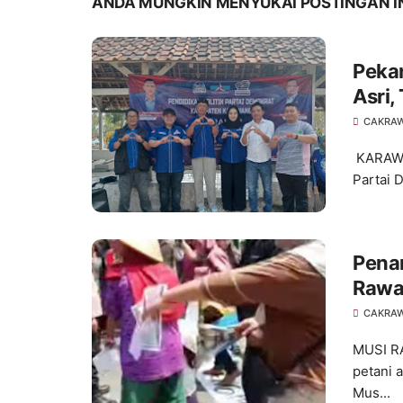
ANDA MUNGKIN MENYUKAI POSTINGAN I
Pekan
Asri,
Bakti
CAKRA
KARAWA
Partai 
Pena
Rawa
CAKRA
MUSI R
petani 
Mus...