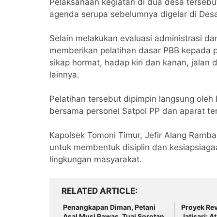
Pelaksanaan kegiatan di dua desa tersebu
agenda serupa sebelumnya digelar di Des
Selain melakukan evaluasi administrasi da
memberikan pelatihan dasar PBB kepada pa
sikap hormat, hadap kiri dan kanan, jalan 
lainnya.
Pelatihan tersebut dipimpin langsung oleh
bersama personel Satpol PP dan aparat ter
Kapolsek Tomoni Timur, Jefir Alang Ramb
untuk membentuk disiplin dan kesiapsiaga
lingkungan masyarakat.
RELATED ARTICLE
Penangkapan Diman, Petani
Proyek Rev
Asal Musi Rawas, Tuai Sorotan
Jatisari: A