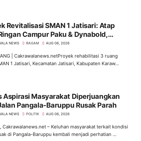
k Revitalisasi SMAN 1 Jatisari: Atap
 Ringan Campur Paku & Dynabold,
aran Berbeda-Beda, Indikasi
WALA NEWS
RAGAM
AUG 06, 2026
impangan Menguat
G | Cakrawalanews.netProyek rehabilitasi 3 ruang
MAN 1 Jatisari, Kecamatan Jatisari, Kabupaten Karaw...
s Aspirasi Masyarakat Diperjuangkan
 Jalan Pangala-Baruppu Rusak Parah
WALA NEWS
POLITIK
AUG 06, 2026
 Cakrawalanews.net – Keluhan masyarakat terkait kondisi
usak di Pangala-Baruppu kembali menjadi perhatian ...