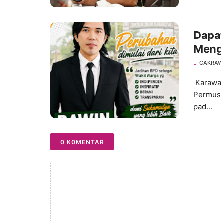
Dapat
Meng
pada
CAKRA
203
Karawa
Permusy
pad...
0 KOMENTAR