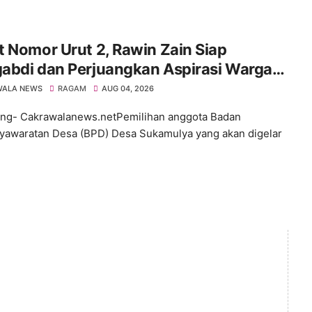
 Nomor Urut 2, Rawin Zain Siap
abdi dan Perjuangkan Aspirasi Warga
 Pemilihan BPD Desa Sukamulya 2026-
WALA NEWS
RAGAM
AUG 04, 2026
4
ng- Cakrawalanews.netPemilihan anggota Badan
awaratan Desa (BPD) Desa Sukamulya yang akan digelar