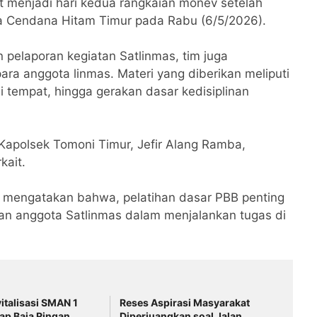
t menjadi hari kedua rangkaian monev setelah
a Cendana Hitam Timur pada Rabu (6/5/2026).
n pelaporan kegiatan Satlinmas, tim juga
ra anggota linmas. Materi yang diberikan meliputi
di tempat, hingga gerakan dasar kedisiplinan
 Kapolsek Tomoni Timur, Jefir Alang Ramba,
kait.
a mengatakan bahwa, pelatihan dasar PBB penting
an anggota Satlinmas dalam menjalankan tugas di
italisasi SMAN 1
Reses Aspirasi Masyarakat
tap Baja Ringan
Diperjuangkan soal Jalan