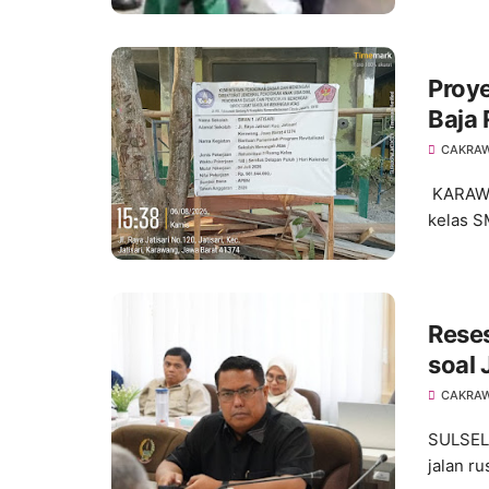
Proye
Baja
Angg
CAKRA
Peny
KARAWAN
kelas S
Rese
soal
CAKRA
SULSEL,
jalan r