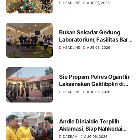
Bantaran Sungai Sa'dan
HEADLINE
AUG 07, 2026
Bukan Sekadar Gedung
Laboratorium, Fasilitas Baru
di Jakabaring Akan Perkuat
HEADLINE
AUG 06, 2026
Layanan Kesehatan Lima
Provinsi
Sie Propam Polres Ogan Ilir
Laksanakan Gaktibplin di
Polsek Indralaya, Tingkatkan
HEADLINE
AUG 06, 2026
Kedisiplinan Personel Polri
Andie Dinialdie Terpilih
Aklamasi, Siap Nahkodai
Golkar Sumsel dengan
DAERAH
AUG 06, 2026