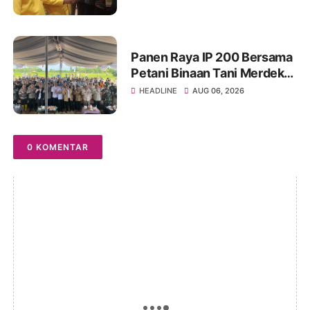
Semangat Konsolidasi dan
Regenerasi
Panen Raya IP 200 Bersama
Petani Binaan Tani Merdeka
Indonesia Ogan Ilir
HEADLINE
AUG 06, 2026
0 KOMENTAR