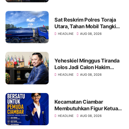
Sat Reskrim Polres Toraja
Utara, Tahan Mobil Tangki
PT Harmony Solusi Energy
HEADLINE
AUG 08, 2026
Pengangkut BBM Ilegal
Yeheskiel Minggus Tiranda
Lolos Jadi Calon Hakim
Agung RI Tahun 2026
HEADLINE
AUG 08, 2026
Kecamatan Ciambar
Membutuhkan Figur Ketua
KNPI yang Mampu
HEADLINE
AUG 08, 2026
Menyatukan dan
Menggerakkan Pemuda