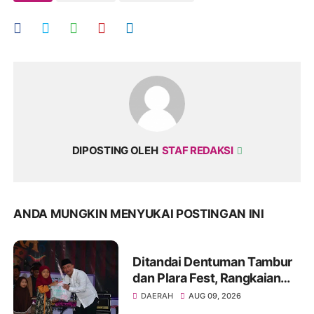
DIPOSTING OLEH
STAF REDAKSI
ANDA MUNGKIN MENYUKAI POSTINGAN INI
Ditandai Dentuman Tambur
dan Plara Fest, Rangkaian
Hari Jadi ke-156 Kabupaten
DAERAH
AUG 09, 2026
Sukabumi Dimulai