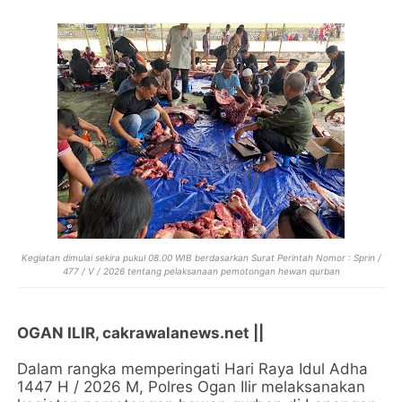
Kegiatan dimulai sekira pukul 08.00 WIB berdasarkan Surat Perintah Nomor : Sprin /
477 / V / 2026 tentang pelaksanaan pemotongan hewan qurban
OGAN ILIR, cakrawalanews.net ||
Dalam rangka memperingati Hari Raya Idul Adha
1447 H / 2026 M, Polres Ogan Ilir melaksanakan