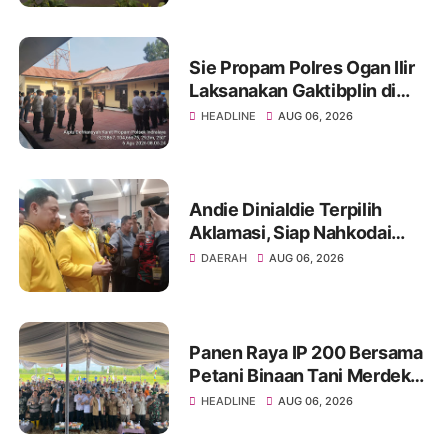
Provinsi
Sie Propam Polres Ogan Ilir
Laksanakan Gaktibplin di
Polsek Indralaya, Tingkatkan
HEADLINE
AUG 06, 2026
Kedisiplinan Personel Polri
Andie Dinialdie Terpilih
Aklamasi, Siap Nahkodai
Golkar Sumsel dengan
DAERAH
AUG 06, 2026
Semangat Konsolidasi dan
Regenerasi
Panen Raya IP 200 Bersama
Petani Binaan Tani Merdeka
Indonesia Ogan Ilir
HEADLINE
AUG 06, 2026