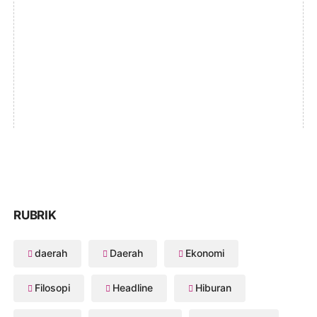
RUBRIK
daerah
Daerah
Ekonomi
Filosopi
Headline
Hiburan