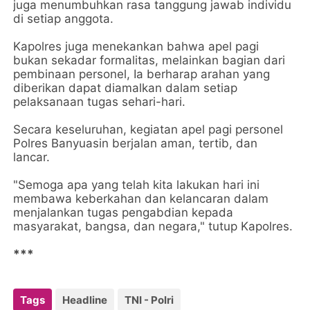
juga menumbuhkan rasa tanggung jawab individu
di setiap anggota.
Kapolres juga menekankan bahwa apel pagi
bukan sekadar formalitas, melainkan bagian dari
pembinaan personel, Ia berharap arahan yang
diberikan dapat diamalkan dalam setiap
pelaksanaan tugas sehari-hari.
Secara keseluruhan, kegiatan apel pagi personel
Polres Banyuasin berjalan aman, tertib, dan
lancar.
"Semoga apa yang telah kita lakukan hari ini
membawa keberkahan dan kelancaran dalam
menjalankan tugas pengabdian kepada
masyarakat, bangsa, dan negara," tutup Kapolres.
***
Tags
Headline
TNI - Polri