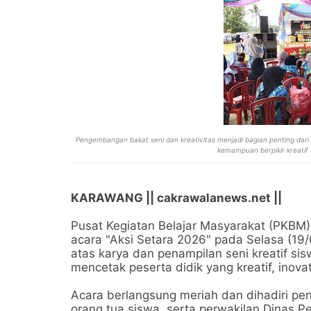
Pengembangan bakat seni dan kreativitas menjadi bagian penting dari 
kemampuan berpikir kreati
KARAWANG || cakrawalanews.net ||
Pusat Kegiatan Belajar Masyarakat (PKBM)
acara "Aksi Setara 2026" pada Selasa (19/
atas karya dan penampilan seni kreatif si
mencetak peserta didik yang kreatif, inovat
Acara berlangsung meriah dan dihadiri pe
orang tua siswa, serta perwakilan Dinas