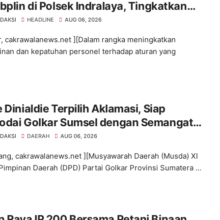
bplin di Polsek Indralaya, Tingkatkan
iplinan Personel Polri
EDAKSI
HEADLINE
AUG 06, 2026
ir, cakrawalanews.net ][Dalam rangka meningkatkan
linan dan kepatuhan personel terhadap aturan yang
 Dinialdie Terpilih Aklamasi, Siap
odai Golkar Sumsel dengan Semangat
lidasi dan Regenerasi
EDAKSI
DAERAH
AUG 06, 2026
ng, cakrawalanews.net ][Musyawarah Daerah (Musda) XI
impinan Daerah (DPD) Partai Golkar Provinsi Sumatera ...
n Raya IP 200 Bersama Petani Binaan