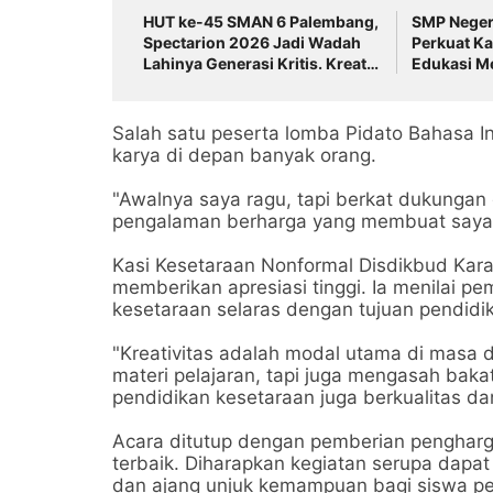
HUT ke-45 SMAN 6 Palembang,
SMP Neger
Spectarion 2026 Jadi Wadah
Perkuat Ka
Lahinya Generasi Kritis. Kreatif,
Edukasi M
dan Inovatif
Mencegah,
Bullying
Salah satu peserta lomba Pidato Bahasa I
karya di depan banyak orang.
"Awalnya saya ragu, tapi berkat dukungan 
pengalaman berharga yang membuat saya s
Kasi Kesetaraan Nonformal Disdikbud Kar
memberikan apresiasi tinggi. Ia menilai pe
kesetaraan selaras dengan tujuan pendidik
"Kreativitas adalah modal utama di masa 
materi pelajaran, tapi juga mengasah bakat
pendidikan kesetaraan juga berkualitas d
Acara ditutup dengan pemberian penghar
terbaik. Diharapkan kegiatan serupa dapat
dan ajang unjuk kemampuan bagi siswa p