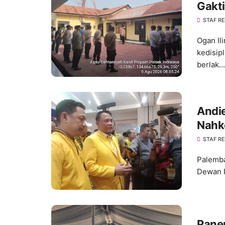
Gakti
Kedis
STAF R
Ogan Il
kedisip
berlak...
Andie
Nahk
Konso
STAF R
Palemba
Dewan P
Pane