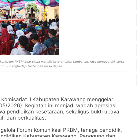
kurikulum PKBM agar siswa memiliki keterampilan tambahan, rasa percaya diri, serta
f untuk menghadapi tantangan masa depan
 Komisariat II Kabupaten Karawang menggelar
05/2026). Kegiatan ini menjadi wadah apresiasi
swa pendidikan kesetaraan, sekaligus bukti upaya
if, dan berkualitas.
ngelola Forum Komunikasi PKBM, tenaga pendidik,
 Pendidikan Kabupaten Karawang. Panggung dan