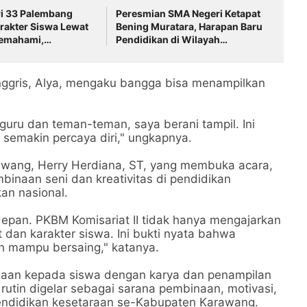
i 33 Palembang
Peresmian SMA Negeri Ketapat
rakter Siswa Lewat
Bening Muratara, Harapan Baru
emahami,
Pendidikan di Wilayah
 dan Mengatasi
Perbatasan
nggris, Alya, mengaku bangga bisa menampilkan
guru dan teman-teman, saya berani tampil. Ini
emakin percaya diri," ungkapnya.
awang, Herry Herdiana, ST, yang membuka acara,
mbinaan seni dan kreativitas di pendidikan
an nasional.
depan. PKBM Komisariat II tidak hanya mengajarkan
 dan karakter siswa. Ini bukti nyata bahwa
an mampu bersaing," katanya.
gaan kepada siswa dengan karya dan penampilan
 rutin digelar sebagai sarana pembinaan, motivasi,
endidikan kesetaraan se-Kabupaten Karawang.