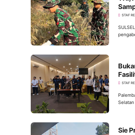
Samp
STAF R
SULSEL,
pengabd
Buka
Fasil
Layan
STAF R
Palemba
Selatan
Sie P