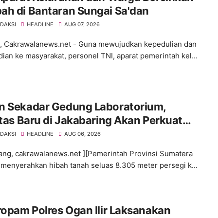
ah di Bantaran Sungai Sa'dan
EDAKSI
HEADLINE
AUG 07, 2026
 Cakrawalanews.net - Guna mewujudkan kepedulian dan
ian ke masyarakat, personel TNI, aparat pemerintah kel...
n Sekadar Gedung Laboratorium,
itas Baru di Jakabaring Akan Perkuat
an Kesehatan Lima Provinsi
EDAKSI
HEADLINE
AUG 06, 2026
ng, cakrawalanews.net ][Pemerintah Provinsi Sumatera
 menyerahkan hibah tanah seluas 8.305 meter persegi k...
ropam Polres Ogan Ilir Laksanakan