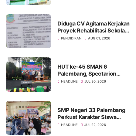
Lahirkan Generasi lslami,
Cerdas dan Berdaya Saing
Diduga CV Agitama Kerjakan
Proyek Rehabilitasi Sekolah
SDN Mekarjaya 1 Asal Jadi.
PENDIDIKAN
AUG 01, 2026
HUT ke-45 SMAN 6
Palembang, Spectarion
2026 Jadi Wadah Lahinya
HEADLINE
JUL 30, 2026
Generasi Kritis. Kreatif, dan
Inovatif
SMP Negeri 33 Palembang
Perkuat Karakter Siswa
Lewat Edukasi Memahami,
HEADLINE
JUL 22, 2026
Mencegah, dan Mengatasi