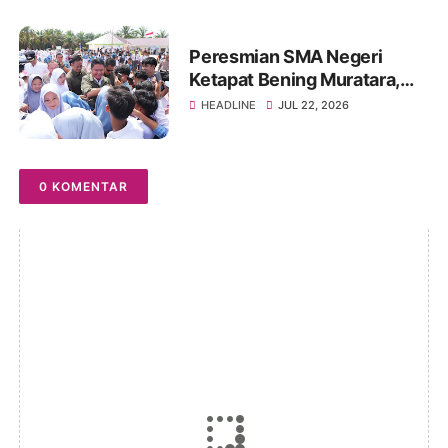
Bullying
Peresmian SMA Negeri
Ketapat Bening Muratara,
Harapan Baru Pendidikan di
HEADLINE
JUL 22, 2026
Wilayah Perbatasan
0 KOMENTAR