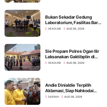
Bukan Sekadar Gedung
Laboratorium, Fasilitas Baru
di Jakabaring Akan Perkuat
HEADLINE
AUG 06, 2026
Layanan Kesehatan Lima
Provinsi
Sie Propam Polres Ogan Ilir
Laksanakan Gaktibplin di
Polsek Indralaya, Tingkatkan
HEADLINE
AUG 06, 2026
Kedisiplinan Personel Polri
Andie Dinialdie Terpilih
Aklamasi, Siap Nahkodai
Golkar Sumsel dengan
DAERAH
AUG 06, 2026
Semangat Konsolidasi dan