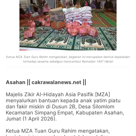
Ketua MZA Tuan Guru Rahim mengatakan, kegiatan ini merupakan bentuk kepedulian
terhadap sesama sekaligus menyambut Ramadan 1447 Hijriah
Asahan || cakrawalanews.net ||
Majelis Zikir Al-Hidayah Asia Pasifik [MZA]
menyalurkan bantuan kepada anak yatim piatu
dan fakir miskin di Dusun 2B, Desa Silomlom
Kecamatan Simpang Empat, Kabupaten Asahan,
Jumat (1 April 2026).
Ketua MZA Tuan Guru Rahim mengatakan,