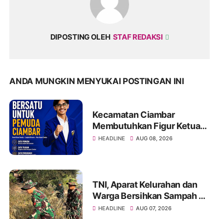
DIPOSTING OLEH
STAF REDAKSI
ANDA MUNGKIN MENYUKAI POSTINGAN INI
Kecamatan Ciambar
Membutuhkan Figur Ketua
KNPI yang Mampu
HEADLINE
AUG 08, 2026
Menyatukan dan
Menggerakkan Pemuda
TNI, Aparat Kelurahan dan
Warga Bersihkan Sampah di
Bantaran Sungai Sa'dan
HEADLINE
AUG 07, 2026