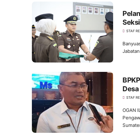
Pelan
Seksi
Bany
STAF R
Banyuas
Jabatan
BPKP
Desa 
Foku
STAF R
OGAN IL
Pengaw
Sumater