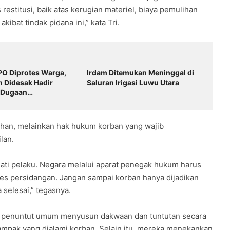
estitusi, baik atas kerugian materiel, biaya pemulihan
ibat tindak pidana ini,” kata Tri.
O Diprotes Warga,
Irdam Ditemukan Meninggal di
 Didesak Hadir
Saluran Irigasi Luwu Utara
 Dugaan
an
sihan, melainkan hak hukum korban yang wajib
lan.
hati pelaku. Negara melalui aparat penegak hukum harus
ses persidangan. Jangan sampai korban hanya dijadikan
 selesai,” tegasnya.
a penuntut umum menyusun dakwaan dan tuntutan secara
pak yang dialami korban. Selain itu, mereka menekankan