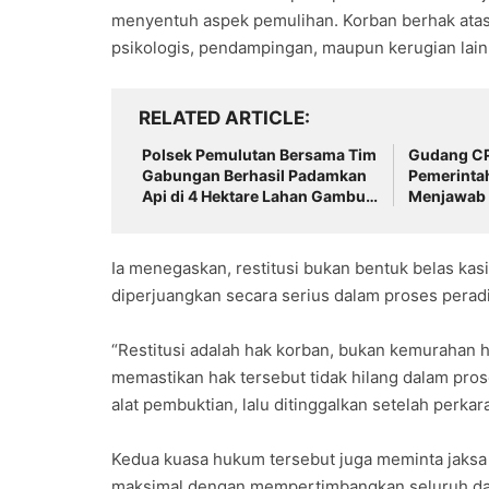
menyentuh aspek pemulihan. Korban berhak atas r
psikologis, pendampingan, maupun kerugian lain ak
RELATED ARTICLE
Polsek Pemulutan Bersama Tim
Gudang CP
Gabungan Berhasil Padamkan
Pemerintah
Api di 4 Hektare Lahan Gambut
Menjawab
Desa Ibul Besar 1
Pelanggar
Ia menegaskan, restitusi bukan bentuk belas ka
diperjuangkan secara serius dalam proses peradi
“Restitusi adalah hak korban, bukan kemurahan 
memastikan hak tersebut tidak hilang dalam pro
alat pembuktian, lalu ditinggalkan setelah perkara
Kedua kuasa hukum tersebut juga meminta jaks
maksimal dengan mempertimbangkan seluruh dam