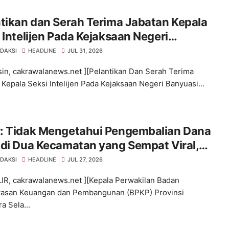
tikan dan Serah Terima Jabatan Kepala
 Intelijen Pada Kejaksaan Negeri
uasin
EDAKSI
HEADLINE
JUL 31, 2026
in, cakrawalanews.net ][Pelantikan Dan Serah Terima
 Kepala Seksi Intelijen Pada Kejaksaan Negeri Banyuasi...
: Tidak Mengetahui Pengembalian Dana
di Dua Kecamatan yang Sempat Viral,
s Periode 2025–2026
EDAKSI
HEADLINE
JUL 27, 2026
IR, cakrawalanews.net ][Kepala Perwakilan Badan
asan Keuangan dan Pembangunan (BPKP) Provinsi
a Sela...