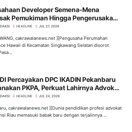
sahaan Developer Semena-Mena
sak Pemukiman Hingga Pengerusakan
man Warga Tanpa Ijin Pengusaha
EDAKSI
HEADLINE
JUL 27, 2026
ebut Bungkam
WANG, cakrawalanews.net ][Pengusaha Perumahan
ce Hawaii di Kecamatan Singkawang Selatan disorot
asa...
ADI Percayakan DPC IKADIN Pekanbaru
anakan PKPA, Perkuat Lahirnya Advokat
tegritas
EDAKSI
HEADLINE
JUL 24, 2026
ru, cakrawalanews.net ][Dunia pendidikan profesi advokat
insi Riau memasuki babak baru dengan terjalinnya ...