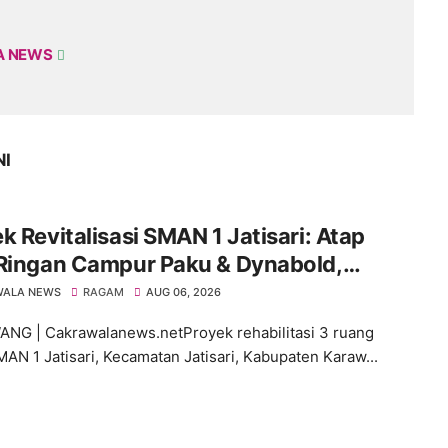
A NEWS
NI
k Revitalisasi SMAN 1 Jatisari: Atap
 Ringan Campur Paku & Dynabold,
aran Berbeda-Beda, Indikasi
WALA NEWS
RAGAM
AUG 06, 2026
impangan Menguat
G | Cakrawalanews.netProyek rehabilitasi 3 ruang
MAN 1 Jatisari, Kecamatan Jatisari, Kabupaten Karaw...