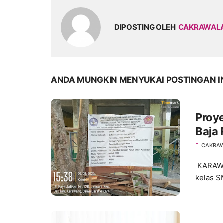
DIPOSTING OLEH
CAKRAWAL
ANDA MUNGKIN MENYUKAI POSTINGAN I
Proye
Baja
Angg
CAKRA
Peny
KARAWAN
kelas S