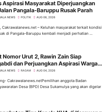
s Aspirasi Masyarakat Diperjuangkan
 Jalan Pangala-Baruppu Rusak Parah
WALA NEWS
POLITIK
AUG 06, 2026
 Cakrawalanews.net – Keluhan masyarakat terkait kondisi
usak di Pangala-Baruppu kembali menjadi perhatian ...
 Nomor Urut 2, Rawin Zain Siap
abdi dan Perjuangkan Aspirasi Warga
 Pemilihan BPD Desa Sukamulya 2026-
WALA NEWS
RAGAM
AUG 04, 2026
4
ng- Cakrawalanews.netPemilihan anggota Badan
awaratan Desa (BPD) Desa Sukamulya yang akan digelar