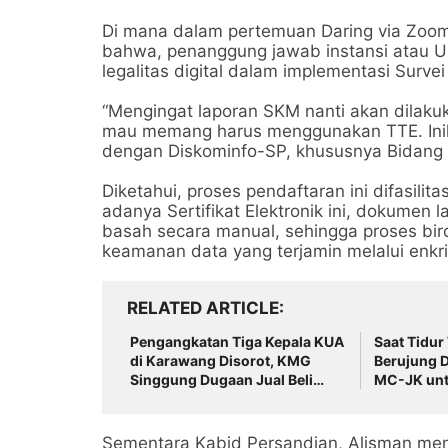
Di mana dalam pertemuan Daring via Zoom
bahwa, penanggung jawab instansi atau U
legalitas digital dalam implementasi Surv
“Mengingat laporan SKM nanti akan dilakuk
mau memang harus menggunakan TTE. Inil
dengan Diskominfo-SP, khususnya Bidang 
Diketahui, proses pendaftaran ini difasili
adanya Sertifikat Elektronik ini, dokumen
basah secara manual, sehingga proses birok
keamanan data yang terjamin melalui enkri
RELATED ARTICLE
Pengangkatan Tiga Kepala KUA
Saat Tidur
di Karawang Disorot, KMG
Berujung D
Singgung Dugaan Jual Beli
MC-JK unt
Jabatan dan Desak
Baznas Pa
Transparansi
Sementara Kabid Persandian, Alisman me