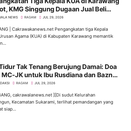
angkatan Tiga Kepala KUA di Karawang
ot, KMG Singgung Dugaan Jual Beli
tan dan Desak Transparansi
WALA NEWS
RAGAM
JUL 29, 2026
NG | Cakrawakanews.net Pengangkatan tiga Kepala
Urusan Agama (KUA) di Kabupaten Karawang memantik
n...
Tidur Tak Tenang Berujung Damai: Doa
s MC-JK untuk Ibu Rusdiana dan Baznas
mbang!
EDAKSI
RAGAM
JUL 29, 2026
NG, cakrawalanews.net ][Di sudut Kelurahan
gun, Kecamatan Sukarami, terlihat pemandangan yang
 siap...