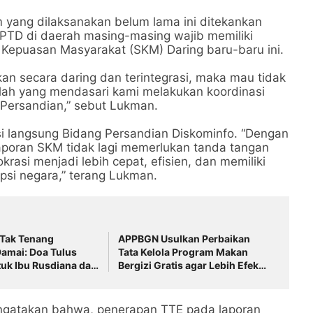
 yang dilaksanakan belum lama ini ditekankan
PTD di daerah masing-masing wajib memiliki
ei Kepuasan Masyarakat (SKM) Daring baru-baru ini.
an secara daring dan terintegrasi, maka mau tidak
ah yang mendasari kami melakukan koordinasi
Persandian,” sebut Lukman.
tasi langsung Bidang Persandian Diskominfo. “Dengan
 laporan SKM tidak lagi memerlukan tanda tangan
rasi menjadi lebih cepat, efisien, dan memiliki
psi negara,” terang Lukman.
 Tak Tenang
APPBGN Usulkan Perbaikan
amai: Doa Tulus
Tata Kelola Program Makan
uk Ibu Rusdiana dan
Bergizi Gratis agar Lebih Efektif
lembang!
dan Transparan
ngatakan bahwa, penerapan TTE pada laporan