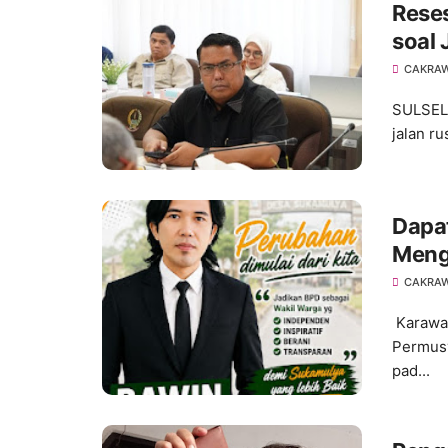
Rese
soal
CAKRA
SULSEL,
jalan r
Dapat
Meng
pada
CAKRA
203
Karawa
Permusy
pad...