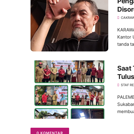
Peng
Disor
Jaba
CAKRA
KARAWA
Kantor 
tanda ta
Saat 
Tulu
Pale
STAF R
PALEMBA
Sukaban
membuat
0 KOMENTAR