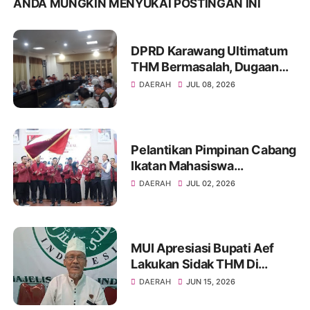
ANDA MUNGKIN MENYUKAI POSTINGAN INI
DPRD Karawang Ultimatum
THM Bermasalah, Dugaan
Izin Palsu hingga Minol Ilegal
DAERAH
JUL 08, 2026
Jadi Sorotan
Pelantikan Pimpinan Cabang
Ikatan Mahasiswa
Muhammadiyah Kota
DAERAH
JUL 02, 2026
Palembang tahun 2026
MUI Apresiasi Bupati Aef
Lakukan Sidak THM Di
Karawang.
DAERAH
JUN 15, 2026