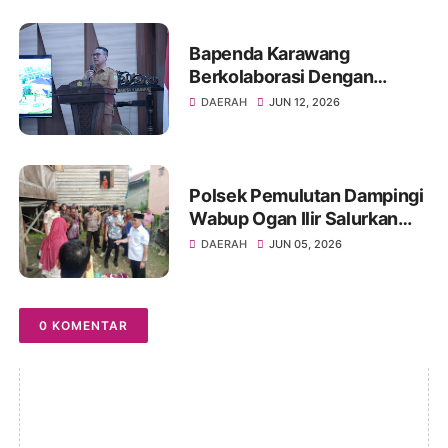
Bapenda Karawang
Berkolaborasi Dengan
Fakultas Hukum Unsika
DAERAH
JUN 12, 2026
Gelar Sosialisasi Opsen PKB
dan BBNKB
Polsek Pemulutan Dampingi
Wabup Ogan Ilir Salurkan
Bansos ke Warga Sakit
DAERAH
JUN 05, 2026
0 KOMENTAR