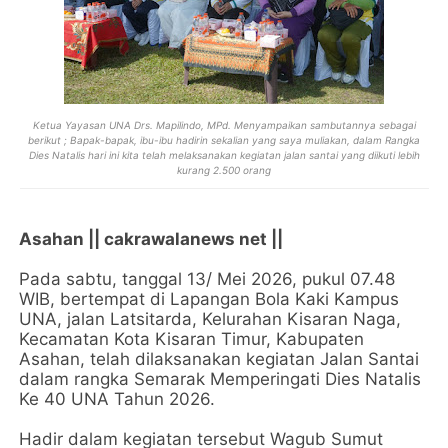
Ketua Yayasan UNA Drs. Mapilindo, MPd. Menyampaikan sambutannya sebagai
berikut ; Bapak-bapak, ibu-ibu hadirin sekalian yang saya muliakan, dalam Rangka
Dies Natalis hari ini kita telah melaksanakan kegiatan jalan santai yang diikuti lebih
kurang 2.500 orang
Asahan || cakrawalanews net ||
Pada sabtu, tanggal 13/ Mei 2026, pukul 07.48
WIB, bertempat di Lapangan Bola Kaki Kampus
UNA, jalan Latsitarda, Kelurahan Kisaran Naga,
Kecamatan Kota Kisaran Timur, Kabupaten
Asahan, telah dilaksanakan kegiatan Jalan Santai
dalam rangka Semarak Memperingati Dies Natalis
Ke 40 UNA Tahun 2026.
Hadir dalam kegiatan tersebut Wagub Sumut