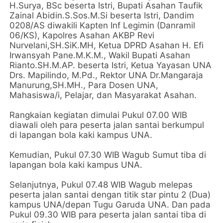
H.Surya, BSc beserta Istri, Bupati Asahan Taufik
Zainal Abidin.S.Sos.M.Si beserta Istri, Dandim
0208/AS diwakili Kapten Inf Legimin (Danramil
06/KS), Kapolres Asahan AKBP Revi
Nurvelani,SH.SiK.MH, Ketua DPRD Asahan H. Efi
Irwansyah Pane.M.K.M., Wakil Bupati Asahan
Rianto.SH.M.AP. beserta Istri, Ketua Yayasan UNA
Drs. Mapilindo, M.Pd., Rektor UNA Dr.Mangaraja
Manurung,SH.MH., Para Dosen UNA,
Mahasiswa/i, Pelajar, dan Masyarakat Asahan.
Rangkaian kegiatan dimulai Pukul 07.00 WIB
diawali oleh para peserta jalan santai berkumpul
di lapangan bola kaki kampus UNA.
Kemudian, Pukul 07.30 WIB Wagub Sumut tiba di
lapangan bola kaki kampus UNA.
Selanjutnya, Pukul 07.48 WIB Wagub melepas
peserta jalan santai dengan titik star pintu 2 (Dua)
kampus UNA/depan Tugu Garuda UNA. Dan pada
Pukul 09.30 WIB para peserta jalan santai tiba di